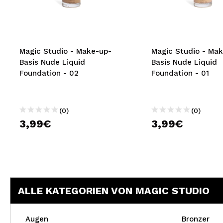
MAQUIFARMA
KOREA ZONE
TRAVEL SIZE
Magic Studio - Make-up-
Magic Studio - Ma
Basis Nude Liquid
Basis Nude Liquid
NATURE
Foundation - 02
Foundation - 01
SPECIALS
(0)
(0)
OUTLET
3,99€
3,99€
SIE SIND ZURÜCKGEKEHRT!
BALD VERFÜGBAR
BLOG
ALLE KATEGORIEN VON MAGIC STUDIO
Augen
Bronzer