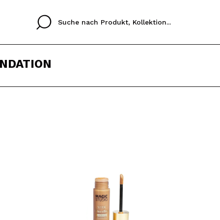
UNDATION
Cristina
Antonia
Ines
Ich habe hier kein K
SPRACHE
ez que
Buena experiencia
Muy bien
Spedizi
ICH M
ALEMAN
ESPAÑOL
eriencia
imballa
ajería.
elegan
REGIS
colori sc
Durch die Erstellung e
Einkäufe schnell tätig