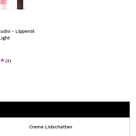
nsehen.
NUTZERKONTO ERSTELLEN
udio - Lippenöl
Light
(3)
Creme Lidschatten