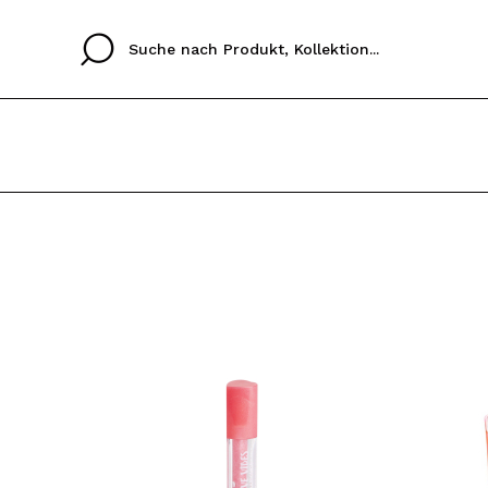
Cristina
Antonia
Ines
Ich habe hier kein K
SPRACHE
ez que
Buena experiencia
Muy bien
Spedizi
ICH M
ALEMAN
ESPAÑOL
eriencia
imballa
ajería.
elegan
REGIS
colori sc
Durch die Erstellung e
Einkäufe schnell tätig