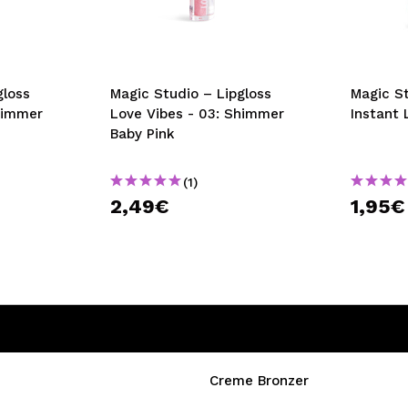
bisherigen Vorgänge ei
BE
gloss
Magic Studio – Lipgloss
Magic St
himmer
Love Vibes - 03: Shimmer
Instant 
Baby Pink
(1)
2,49€
1,95€
Creme Bronzer