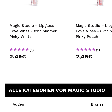
MAQUIFARMA
KOREA ZONE
TRAVEL SIZE
Magic Studio – Lipgloss
Magic Studio – Lip
Love Vibes - 01: Shimmer
Love Vibes - 02: S
NATURE
Pinky White
Pinky Peach
(1)
(1)
SPECIALS
2,49€
2,49€
OUTLET
SIE SIND ZURÜCKGEKEHRT!
BALD VERFÜGBAR
ALLE KATEGORIEN VON MAGIC STUDIO
BLOG
Augen
Bronzer