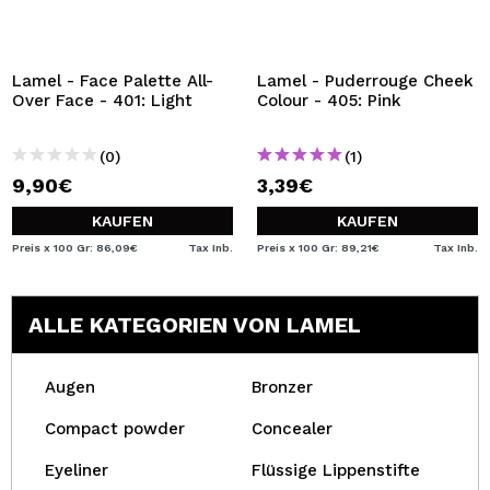
Lamel - Face Palette All-
Lamel - Puderrouge Cheek
Over Face - 401: Light
Colour - 405: Pink
(0)
(1)
9,90€
3,39€
KAUFEN
KAUFEN
Preis x 100 Gr: 86,09€
Tax Inb.
Preis x 100 Gr: 89,21€
Tax Inb.
ALLE KATEGORIEN VON LAMEL
Augen
Bronzer
Compact powder
Concealer
Eyeliner
Flüssige Lippenstifte