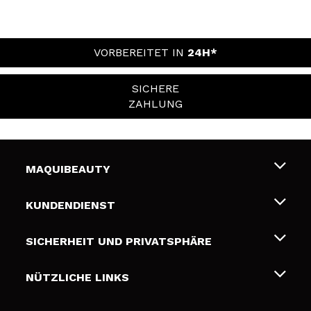
VORBEREITET IN
24H*
SICHERE
ZAHLUNG
MAQUIBEAUTY
Über uns
KUNDENDIENST
Beschäftigung
Liefer- und Versandkosten
SICHERHEIT UND PRIVATSPHÄRE
Geschenkkarten
Widerruf / Rücksendungen
Bedingungen und Datenschutz
NÜTZLICHE LINKS
Zahlung
Datenschutzrichtlinie
Kontakt