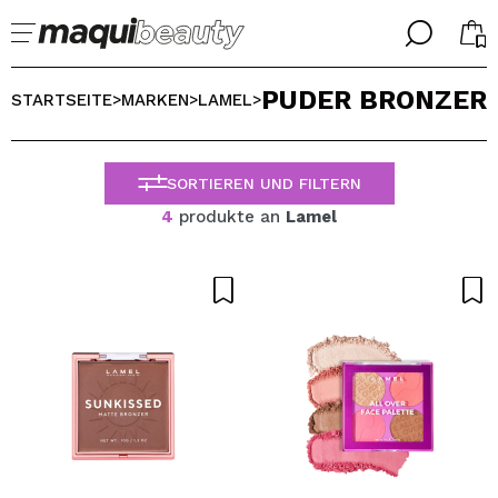
╳
╳
PUDER BRONZER
WÄHLE DEINE SPRACHE
STARTSEITE
MARKEN
LAMEL
>
>
>
Ich bin bereits #maquilover, ich habe ein Konto
WILLKOMMEN!
ALEMAN
ESPAÑOL
SORTIEREN UND FILTERN
ENGLISH
4
produkte an
Lamel
FRANCES
ITALIANO
PORTUGUESE
Passwort vergessen?
Ich habe hier kein Konto