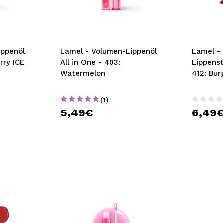
bisherigen Vorgänge ei
BE
ippenöl
Lamel - Volumen-Lippenöl
Lamel - Matter Flüssig-
rry ICE
All in One - 403:
Lippenst
Watermelon
412: 
(1)
5,49€
6,49