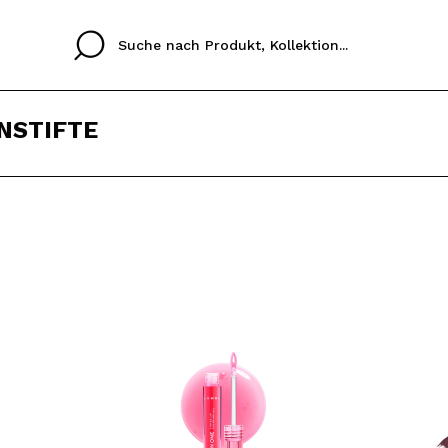
NSTIFTE
Cristina
Antonia
Ines
Ich habe hier kein K
SPRACHE
ez que
Buena experiencia
Muy bien
Spedizi
ICH M
ALEMAN
ESPAÑOL
eriencia
imballa
ajería.
elegan
REGIS
colori sc
Durch die Erstellung e
Einkäufe schnell tätig