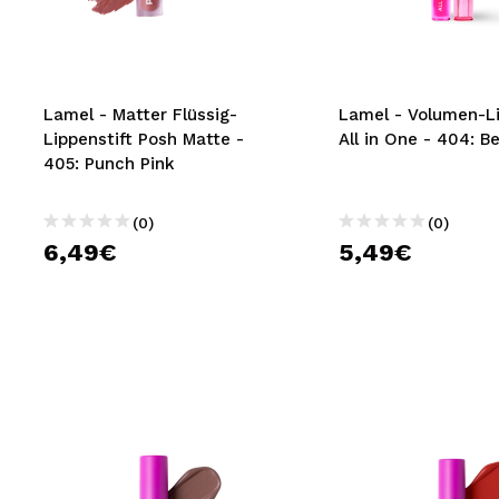
MAQUIFARMA
KOREA ZONE
TRAVEL SIZE
Lamel - Matter Flüssig-
Lamel - Volumen-L
Lippenstift Posh Matte -
All in One - 404: Be
NATURE
405: Punch Pink
(0)
(0)
SPECIALS
6,49€
5,49€
OUTLET
SIE SIND ZURÜCKGEKEHRT!
BALD VERFÜGBAR
BLOG