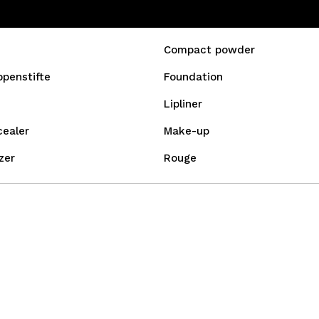
Compact powder
ppenstifte
Foundation
Lipliner
cealer
Make-up
zer
Rouge