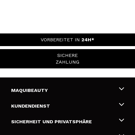
VORBEREITET IN
24H*
SICHERE
ZAHLUNG
MAQUIBEAUTY
Über uns
KUNDENDIENST
Beschäftigung
Liefer- und Versandkosten
SICHERHEIT UND PRIVATSPHÄRE
Geschenkkarten
Widerruf / Rücksendungen
Bedingungen und Datenschutz