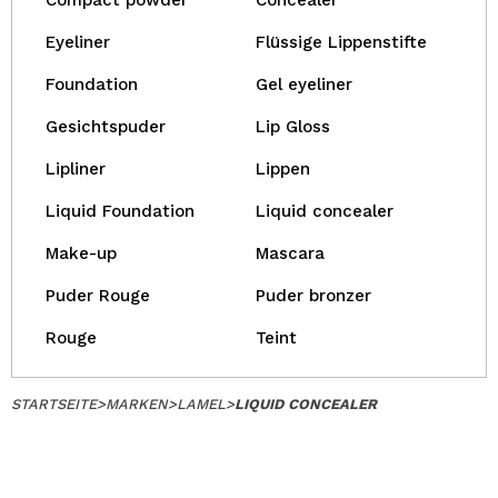
Compact powder
Concealer
Eyeliner
Flüssige Lippenstifte
Foundation
Gel eyeliner
Gesichtspuder
Lip Gloss
Lipliner
Lippen
Liquid Foundation
Liquid concealer
Make-up
Mascara
Puder Rouge
Puder bronzer
Rouge
Teint
STARTSEITE
>
MARKEN
>
LAMEL
>
LIQUID CONCEALER