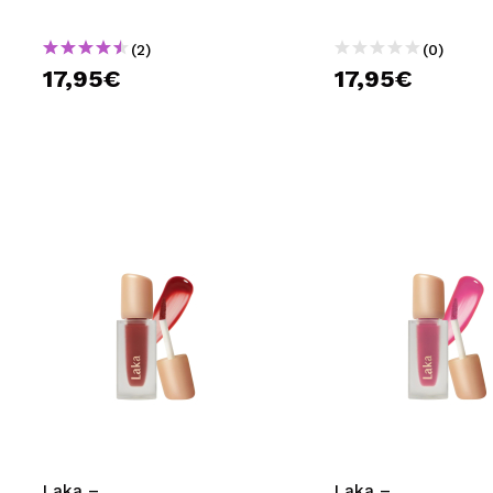
(2)
(0)
17,95€
17,95€
Laka –
Laka –