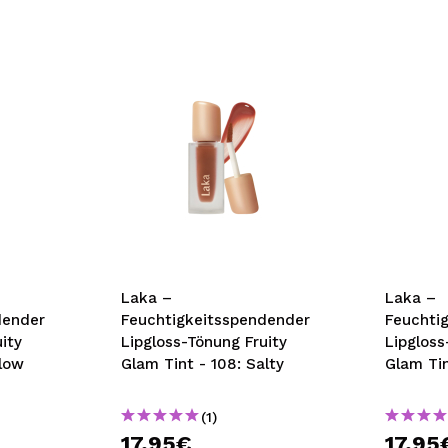
Laka –
Laka –
dender
Feuchtigkeitsspendender
Feuchti
ity
Lipgloss-Tönung Fruity
Lipgloss
llow
Glam Tint - 108: Salty
Glam Tin
Rose
(1)
17,95€
17,95