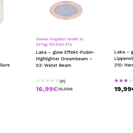
Dieses Angebot endet in:
02
Tag
12
h
:
02
m
:
36
s
Laka – 
Laka – glow Effekt-Puder-
Lippenst
Highlighter Dreambeam –
llure
210: Har
03: Water Beam
(0)
16,99€
19,99
19,99€