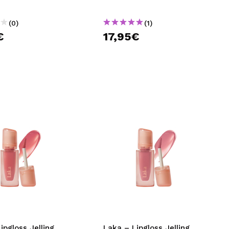
(0)
(1)
€
17,95€
ipgloss Jelling
Laka – Lipgloss Jelling