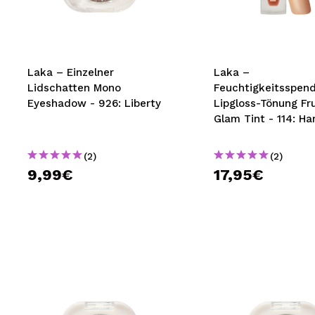
MAQUIFARMA
KOREA ZONE
TRAVEL SIZE
Laka – Einzelner
Laka –
Lidschatten Mono
Feuchtigkeitsspen
NATURE
Eyeshadow - 926: Liberty
Lipgloss-Tönung Fru
Glam Tint - 114: H
SPECIALS
(2)
(2)
OUTLET
9,99€
17,95€
SIE SIND ZURÜCKGEKEHRT!
BALD VERFÜGBAR
BLOG