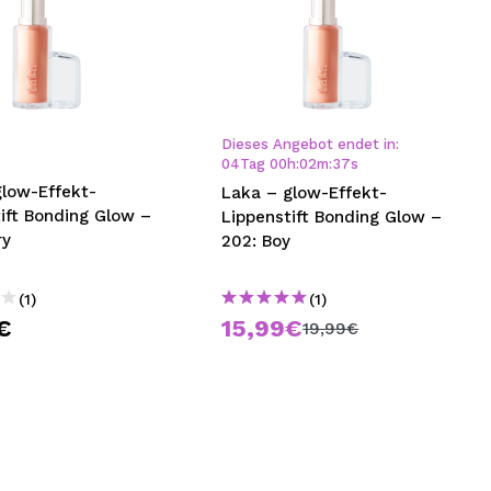
Dieses Angebot endet in:
04
Tag
00
h
:
02
m
:
36
s
glow-Effekt-
Laka – glow-Effekt-
ift Bonding Glow –
Lippenstift Bonding Glow –
ry
202: Boy
(1)
(1)
€
15,99€
19,99€