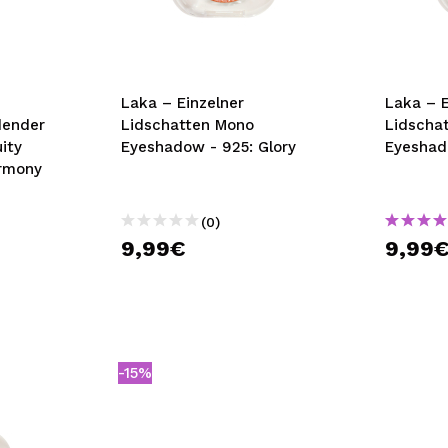
bisherigen Vorgänge ei
BE
Laka – Einzelner
Laka – E
dender
Lidschatten Mono
Lidscha
ity
Eyeshadow - 925: Glory
Eyeshado
armony
(0)
9,99€
9,99
-15%