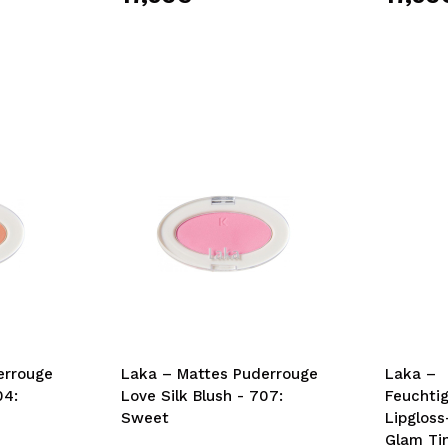
errouge
Laka – Mattes Puderrouge
Laka –
04:
Love Silk Blush - 707:
Feuchti
Sweet
Lipgloss
Glam Tin