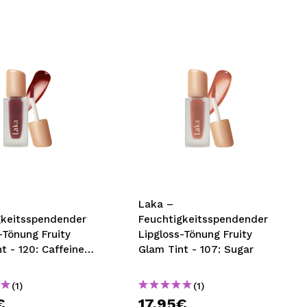
Laka –
gkeitsspendender
Feuchtigkeitsspendender
-Tönung Fruity
Lipgloss-Tönung Fruity
t - 120: Caffeine
Glam Tint - 107: Sugar
(1)
(1)
€
17,95€