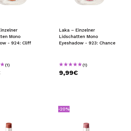
nsehen.
NUTZERKONTO ERSTELLEN
inzelner
Laka – Einzelner
tten Mono
Lidschatten Mono
w - 924: Cliff
Eyeshadow - 923: Chance
(1)
(1)
€
9,99€
-20%