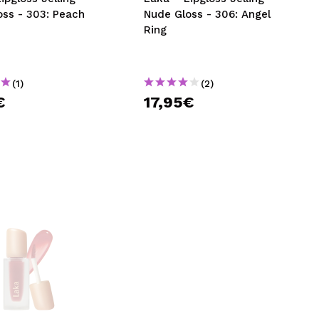
oss - 303: Peach
Nude Gloss - 306: Angel
Ring
(1)
(2)
€
17,95€