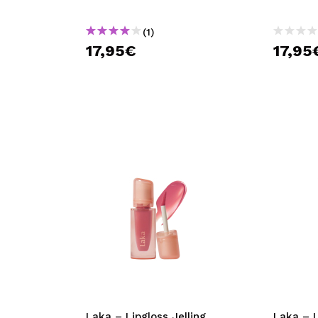
(1)
17,95€
17,95
Laka – Lipgloss Jelling
Laka – L