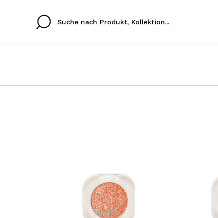
Cristina
Antonia
Ines
Ich habe hier kein K
SPRACHE
ez que
Buena experiencia
Muy bien
Spedizi
ICH M
ALEMAN
ESPAÑOL
eriencia
imballa
ajería.
elegan
REGIS
colori sc
Durch die Erstellung e
Einkäufe schnell tätig