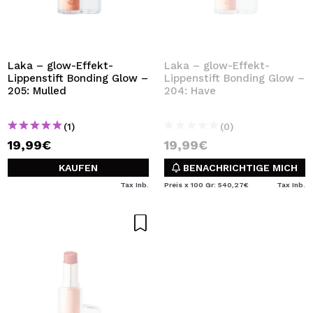
Laka – glow-Effekt-
Laka – glow-Effekt-
Lippenstift Bonding Glow –
Lippenstift Bonding Glow –
205: Mulled
204: Have
(1)
(0)
19,99€
19,99€
KAUFEN
BENACHRICHTIGE MICH
Tax Inb.
Preis x 100 Gr: 540,27€
Tax Inb.