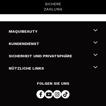
SICHERE
ZAHLUNG
MAQUIBEAUTY
Über uns
KUNDENDIENST
Beschäftigung
Liefer- und Versandkosten
SICHERHEIT UND PRIVATSPHÄRE
Geschenkkarten
Widerruf / Rücksendungen
Bedingungen und Datenschutz
NÜTZLICHE LINKS
Zahlung
Datenschutzrichtlinie
Kontakt
Cookies Policy
FOLGEN SIE UNS
Online Streitschlichtung (ODR)