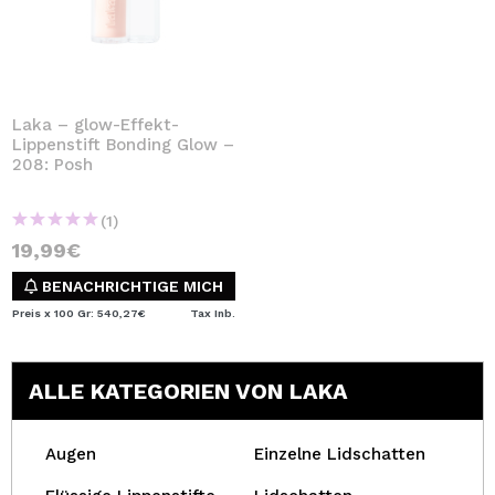
Laka – glow-Effekt-
Lippenstift Bonding Glow –
208: Posh
(1)
19,99€
BENACHRICHTIGE MICH
Preis x 100 Gr: 540,27€
Tax Inb.
ALLE KATEGORIEN VON LAKA
Augen
Einzelne Lidschatten