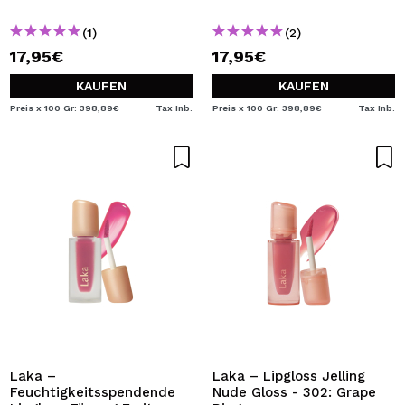
(1)
(2)
17,95€
17,95€
KAUFEN
KAUFEN
Preis x 100 Gr: 398,89€
Tax Inb.
Preis x 100 Gr: 398,89€
Tax Inb.
Laka –
Laka – Lipgloss Jelling
Feuchtigkeitsspendende
Nude Gloss - 302: Grape