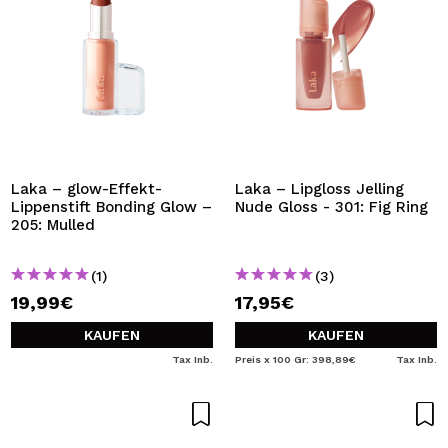
Laka – glow-Effekt-
Laka – Lipgloss Jelling
Lippenstift Bonding Glow –
Nude Gloss - 301: Fig Ring
205: Mulled
(1)
(3)
19,99€
17,95€
KAUFEN
KAUFEN
Tax Inb.
Preis x 100 Gr: 398,89€
Tax Inb.