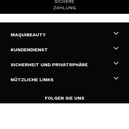
SICHERE
ZAHLUNG
MAQUIBEAUTY
Über uns
KUNDENDIENST
Beschäftigung
Liefer- und Versandkosten
SICHERHEIT UND PRIVATSPHÄRE
Geschenkkarten
Widerruf / Rücksendungen
Bedingungen und Datenschutz
NÜTZLICHE LINKS
Zahlung
Datenschutzrichtlinie
Kontakt
Cookies Policy
FOLGEN SIE UNS
Online Streitschlichtung (ODR)