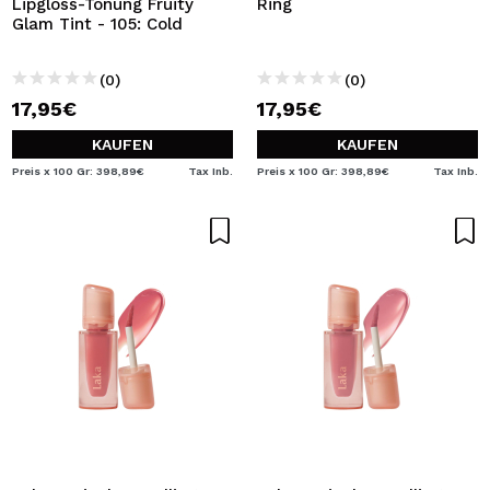
Lipgloss-Tönung Fruity
Ring
Glam Tint - 105: Cold
(0)
(0)
17,95€
17,95€
KAUFEN
KAUFEN
Preis x 100 Gr: 398,89€
Tax Inb.
Preis x 100 Gr: 398,89€
Tax Inb.