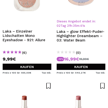
Dieses Angebot endet in:
02
Tag
21
h
:
35
m
:
40
s
Laka – Einzelner
Laka – glow Effekt-Puder-
Lidschatten Mono
Highlighter Dreambeam –
Eyeshadow - 921: Allure
03: Water Beam
(6)
(0)
9,99€
16,99€
19,99€
-15%
KAUFEN
KAUFEN
Preis x 100 Gr: 555,00€
Tax Inb.
Preis x 100 Gr: 540,27€
Tax Inb.