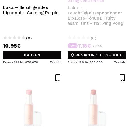
04
Tag
09
h
:
35
m
:
44
s
Laka – Beruhigendes
Laka –
Lippenöl – Calming Purple
Feuchtigkeitsspendender
Lipgloss-Tönung Fruity
Glam Tint - 112: Ping Pong
(0)
(0)
16,95€
7,18€
17,95€
-60%
KAUFEN
BENACHRICHTIGE MICH
Preis x 100 Ml: 376,67€
Tax Inb.
Preis x 100 Gr: 398,89€
Tax Inb.