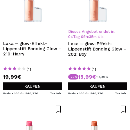
Dieses Angebot endet in:
04
Tag
09
h
:
35
m
:
40
s
Laka – glow-Effekt-
Laka – glow-Effekt-
Lippenstift Bonding Glow –
Lippenstift Bonding Glow –
210: Harry
202: Boy
(1)
(1)
19,99€
15,99€
19,99€
-20%
KAUFEN
KAUFEN
Preis x 100 Gr: 540,27€
Tax Inb.
Preis x 100 Gr: 540,27€
Tax Inb.