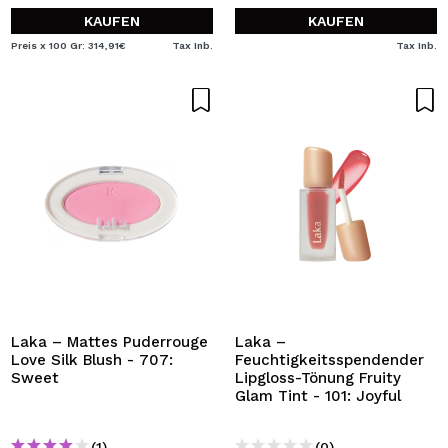
KAUFEN
KAUFEN
Preis x 100 Gr: 314,91€
Tax Inb.
Tax Inb.
Laka – Mattes Puderrouge
Laka –
Love Silk Blush - 707:
Feuchtigkeitsspendender
Sweet
Lipgloss-Tönung Fruity
Glam Tint - 101: Joyful
(1)
(0)