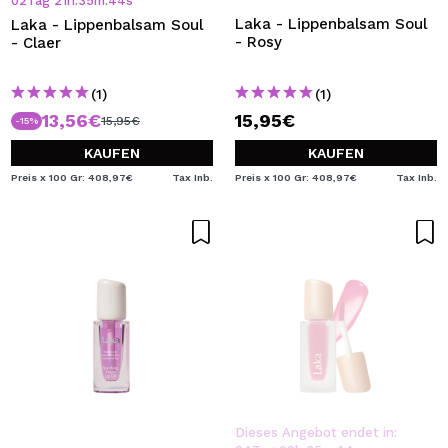
02
Tag
21
h
:
35
m
:
44
s
Laka - Lippenbalsam Soul
Laka - Lippenbalsam Soul
- Rosy
- Claer
(1)
(1)
13,56€
15,95€
15,95€
-15%
KAUFEN
KAUFEN
Preis x 100 Gr: 408,97€
Tax Inb.
Preis x 100 Gr: 408,97€
Tax Inb.
Dieses Angebot endet in: