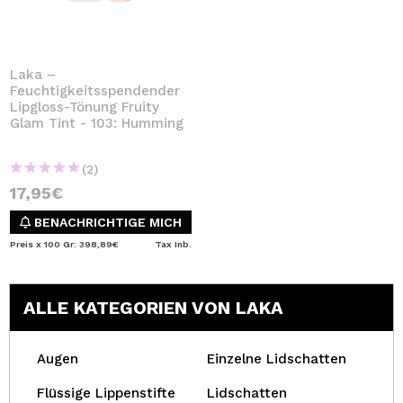
Laka –
Feuchtigkeitsspendender
Lipgloss-Tönung Fruity
Glam Tint - 103: Humming
(2)
17,95€
BENACHRICHTIGE MICH
Preis x 100 Gr: 398,89€
Tax Inb.
ALLE KATEGORIEN VON LAKA
Augen
Einzelne Lidschatten
Flüssige Lippenstifte
Lidschatten