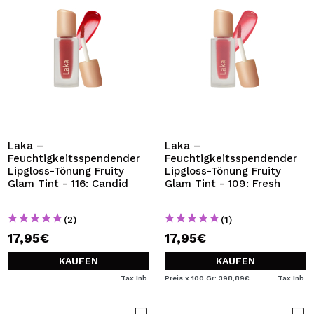
Laka –
Laka –
Feuchtigkeitsspendender
Feuchtigkeitsspendender
Lipgloss-Tönung Fruity
Lipgloss-Tönung Fruity
Glam Tint - 116: Candid
Glam Tint - 109: Fresh
(2)
(1)
17,95€
17,95€
KAUFEN
KAUFEN
Tax Inb.
Preis x 100 Gr: 398,89€
Tax Inb.