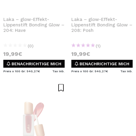
Laka – glow-Effekt-
Laka – glow-Effekt-
Lippenstift Bonding Glow –
Lippenstift Bonding Glow –
204: Have
208: Posh
(0)
(1)
19,99€
19,99€
BENACHRICHTIGE MICH
BENACHRICHTIGE MICH
Preis x 100 Gr: 540,27€
Tax Inb.
Preis x 100 Gr: 540,27€
Tax Inb.