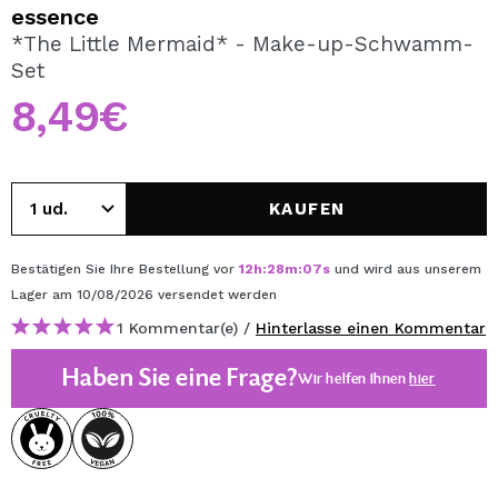
ICH MÖCHTE MICH
essence
REGISTRIEREN
*The Little Mermaid* - Make-up-Schwamm-
Set
Durch die Erstellung eines Kontos bei Maquillalia.de
können Sie Ihre Einkäufe schnell tätigen, den Status Ihrer
8,49€
Bestellungen überprüfen und Ihre bisherigen Vorgänge
einsehen.
KAUFEN
BENUTZERKONTO ERSTELLEN
Bestätigen Sie Ihre Bestellung vor
12
h
:
28
m
:
07
s
und wird aus unserem
Lager
am 10/08/2026
versendet werden
1 Kommentar(e) /
Hinterlasse einen Kommentar
Haben Sie eine Frage?
Wir helfen Ihnen
hier