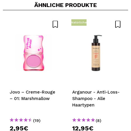
ÄHNLICHE PRODUKTE
Ein Video oder Foto teilen
Dein Video könnte das erste sein. Stell es dir vor...
Natürliche
Würden Sie diesen Kauf empfehlen?
Ja
Nein
5/5
SENDEN
Jovo – Creme-Rouge
Arganour - Anti-Loss-
– 01: Marshmallow
Shampoo - Alle
Haartypen
(19)
(8)
2,95€
12,95€