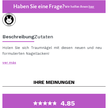
Haben Sie eine Frage?
Wir helfen Ihnen
hier
Beschreibung
Zutaten
Holen Sie sich Traumnägel mit diesen neuen und neu
formulierten Nagellacken!
Die gelartige Finish-Formel bietet optimalen Halt, hohe
ver más
Pigmentierung und fantastischen Glanz.
Dieses Sortiment an Lacken umfasst sowohl matte als
auch glitzernde Töne, um unglaubliche Designs für Ihre
IHRE
MEINUNGEN
Maniküre zu erzielen, die auf den neuesten Trends
basieren.
Mit diesen ultraschnell trocknenden Nagellacken
(trocken in nur 40 Sekunden) gelingt auch zu Hause im
4.85
Handumdrehen eine schöne Maniküre.