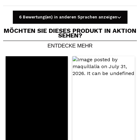
6 Bewertung(en) in anderen Sprachen anzeigen
MÖCHTEN SIE DIESES PRODUKT IN AKTION
SEHEN?
ENTDECKE MEHR
Ein Video oder Foto teilen
Dein Video könnte das erste sein. Stell es dir vor...
Würden Sie diesen Kauf empfehlen?
Ja
Nein
5/5
SENDEN