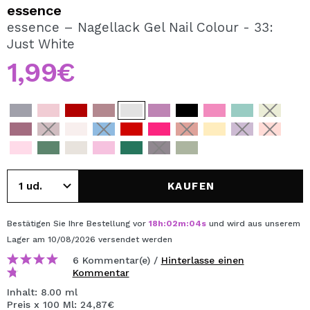
ICH MÖCHTE MICH
essence
REGISTRIEREN
essence – Nagellack Gel Nail Colour - 33:
Just White
Durch die Erstellung eines Kontos bei Maquillalia.de
können Sie Ihre Einkäufe schnell tätigen, den Status Ihrer
1,99€
Bestellungen überprüfen und Ihre bisherigen Vorgänge
einsehen.
BENUTZERKONTO ERSTELLEN
KAUFEN
Bestätigen Sie Ihre Bestellung vor
18
h
:
02
m
:
04
s
und wird aus unserem
Lager
am 10/08/2026
versendet werden
6 Kommentar(e) /
Hinterlasse einen
Kommentar
Inhalt: 8.00 ml
Preis x 100 Ml: 24,87€