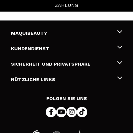
ZAHLUNG
MAQUIBEAUTY
Über uns
KUNDENDIENST
Beschäftigung
Liefer- und Versandkosten
SICHERHEIT UND PRIVATSPHÄRE
Geschenkkarten
Widerruf / Rücksendungen
Bedingungen und Datenschutz
NÜTZLICHE LINKS
Zahlung
Datenschutzrichtlinie
Kontakt
Cookies Policy
FOLGEN SIE UNS
Online Streitschlichtung (ODR)