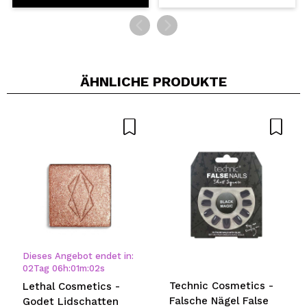
ÄHNLICHE PRODUKTE
Dieses Angebot endet in:
02
Tag
06
h
:
01
m
:
02
s
Technic Cosmetics -
Lethal Cosmetics -
Falsche Nägel False
Godet Lidschatten