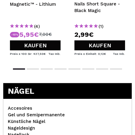
Nails Short Square -
Magnetic™ - Lithium
Black Magic
(4)
(1)
5,95€
2,99€
7,00€
-15%
KAUFEN
KAUFEN
Preis x 100 Gr: 437,50€
Tax Inb.
Preis x Einheit: 0,12€
Tax Inb.
NÄGEL
Accesoires
Gel und Semipermanente
Künstliche Nägel
Nageldesign
Nagellack