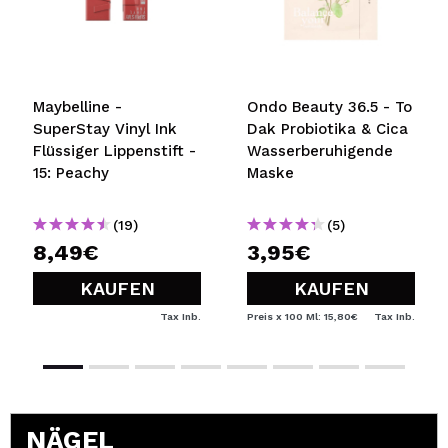
Maybelline -
Ondo Beauty 36.5 - To
SuperStay Vinyl Ink
Dak Probiotika & Cica
Flüssiger Lippenstift -
Wasserberuhigende
15: Peachy
Maske
(19)
(5)
8,49€
3,95€
KAUFEN
KAUFEN
Tax Inb.
Preis x 100 Ml: 15,80€
Tax Inb.
NÄGEL