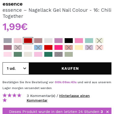
ICH MÖCHTE MICH
essence
REGISTRIEREN
essence – Nagellack Gel Nail Colour - 16: Chili
Together
Durch die Erstellung eines Kontos bei Maquillalia.de
können Sie Ihre Einkäufe schnell tätigen, den Status Ihrer
1,99€
Bestellungen überprüfen und Ihre bisherigen Vorgänge
einsehen.
BENUTZERKONTO ERSTELLEN
KAUFEN
Bestätigen Sie Ihre Bestellung vor
00
h
:
09
m
:
43
s
und wird aus unserem
Lager
morgen
versendet werden
3 Kommentar(e) /
Hinterlasse einen
Kommentar
Dieses Produkt wurde in den letzten 24 Stunden
3