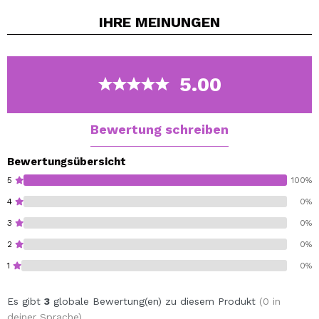
auch glitzernde Töne, um unglaubliche Designs für Ihre
IHRE
MEINUNGEN
Maniküre zu erzielen, die auf den neuesten Trends
basieren.
Mit diesen ultraschnell trocknenden Nagellacken
(trocken in nur 40 Sekunden) gelingt auch zu Hause im
5.00
Handumdrehen eine schöne Maniküre.
Bewertung schreiben
Bewertungsübersicht
5
100%
4
0%
3
0%
2
0%
1
0%
Es gibt
3
globale Bewertung(en) zu diesem Produkt
(0 in
deiner Sprache)