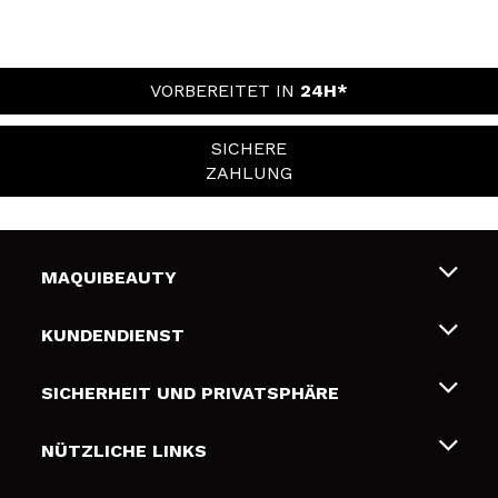
VORBEREITET IN
24H*
SICHERE
ZAHLUNG
MAQUIBEAUTY
Über uns
KUNDENDIENST
Beschäftigung
Liefer- und Versandkosten
SICHERHEIT UND PRIVATSPHÄRE
Geschenkkarten
Widerruf / Rücksendungen
Bedingungen und Datenschutz
NÜTZLICHE LINKS
Zahlung
Datenschutzrichtlinie
Kontakt