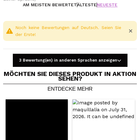
AM MEISTEN BEWERTET
ÄLTESTE
NEUESTE
Noch keine Bewertungen auf Deutsch. Seien Sie
der Erste!
3 Bewertung(en) in anderen Sprachen anzeigen
MÖCHTEN SIE DIESES PRODUKT IN AKTION
SEHEN?
ENTDECKE MEHR
Ein Video oder Foto teilen
Dein Video könnte das erste sein. Stell es dir vor...
Würden Sie diesen Kauf empfehlen?
Ja
Nein
5/5