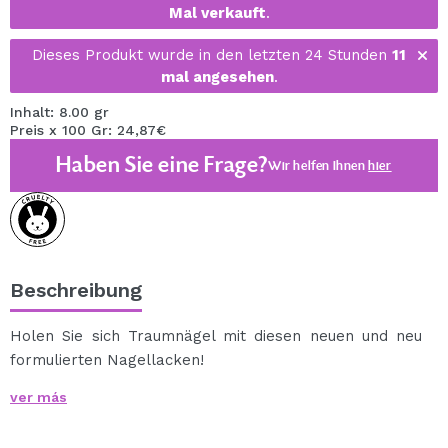
Mal verkauft
.
Dieses Produkt wurde in den letzten 24 Stunden
11
mal angesehen
.
Inhalt: 8.00 gr
Preis x 100 Gr: 24,87€
Haben Sie eine Frage?
Wir helfen Ihnen
hier
Beschreibung
Holen Sie sich Traumnägel mit diesen neuen und neu
formulierten Nagellacken!
Die gelartige Finish-Formel bietet optimalen Halt, hohe
ver más
Pigmentierung und fantastischen Glanz.
Dieses Sortiment an Lacken umfasst sowohl matte als