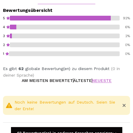
Bewertungsübersicht
5
92%
4
6%
3
2%
2
0%
1
0%
Es gibt
62
globale Bewertung(en) zu diesem Produkt
(0 in
deiner Sprache)
AM MEISTEN BEWERTET
ÄLTESTE
NEUESTE
Noch keine Bewertungen auf Deutsch. Seien Sie
der Erste!