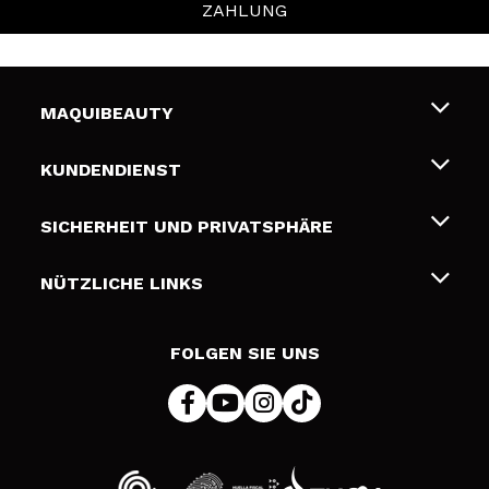
ZAHLUNG
MAQUIBEAUTY
Über uns
KUNDENDIENST
Beschäftigung
Liefer- und Versandkosten
SICHERHEIT UND PRIVATSPHÄRE
Geschenkkarten
Widerruf / Rücksendungen
Bedingungen und Datenschutz
NÜTZLICHE LINKS
Zahlung
Datenschutzrichtlinie
Kontakt
Cookies Policy
FOLGEN SIE UNS
Online Streitschlichtung (ODR)