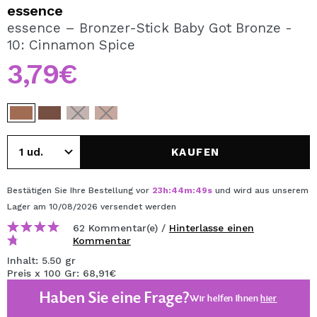
ICH MÖCHTE MICH
essence
REGISTRIEREN
essence – Bronzer-Stick Baby Got Bronze -
10: Cinnamon Spice
Durch die Erstellung eines Kontos bei Maquillalia.de
können Sie Ihre Einkäufe schnell tätigen, den Status Ihrer
3,79€
Bestellungen überprüfen und Ihre bisherigen Vorgänge
einsehen.
BENUTZERKONTO ERSTELLEN
KAUFEN
Bestätigen Sie Ihre Bestellung vor
23
h
:
44
m
:
49
s
und wird aus unserem
Lager
am 10/08/2026
versendet werden
62 Kommentar(e) /
Hinterlasse einen
Kommentar
Inhalt: 5.50 gr
Preis x 100 Gr: 68,91€
Haben Sie eine Frage?
Wir helfen Ihnen
hier