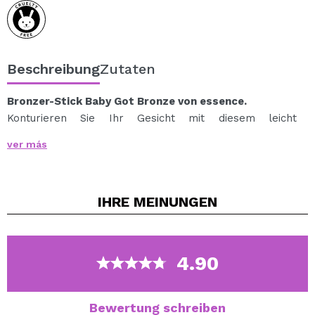
Beschreibung
Zutaten
Bronzer-Stick Baby Got Bronze von essence.
Konturieren Sie Ihr Gesicht mit diesem leicht
aufzutragenden und zu verblendenden Bronzer-Stick
ver más
mit glatter Textur für einen sonnengeküssten,
sonnengeküssten Teint im Handumdrehen.
Dank seines praktischen Stiftformats passt der
IHRE
MEINUNGEN
Bronzer auch in jede Tasche.
Verleiht dem Gesicht ein natürliches Finish.
Vegan.
4.90
Cruelty free.
Bewertung schreiben