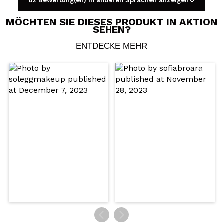
62 Bewertung(en) in anderen Sprachen anzeigen
MÖCHTEN SIE DIESES PRODUKT IN AKTION
SEHEN?
ENTDECKE MEHR
Ein Video oder Foto teilen
Dein Video könnte das erste sein. Stell es dir vor...
Würden Sie diesen Kauf empfehlen?
Ja
Nein
5/5
SENDEN