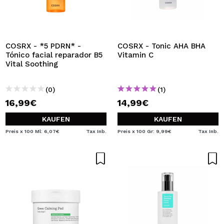
COSRX - *5 PDRN* -
COSRX - Tonic AHA BHA
Tónico facial reparador B5
Vitamin C
Vital Soothing
(0)
(1)
16,99€
14,99€
KAUFEN
KAUFEN
Preis x 100 Ml: 6,07€
Tax Inb.
Preis x 100 Gr: 9,99€
Tax Inb.