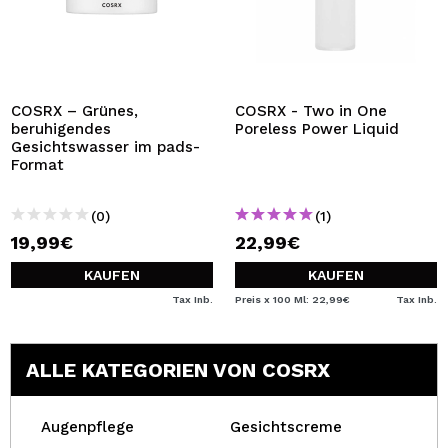
COSRX – Grünes,
COSRX - Two in One
beruhigendes
Poreless Power Liquid
Gesichtswasser im pads-
Format
(0)
(1)
19,99€
22,99€
KAUFEN
KAUFEN
Tax Inb.
Preis x 100 Ml: 22,99€
Tax Inb.
ALLE KATEGORIEN VON COSRX
Augenpflege
Gesichtscreme