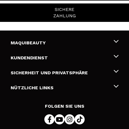
SICHERE
ZAHLUNG
MAQUIBEAUTY
Über uns
KUNDENDIENST
Beschäftigung
Liefer- und Versandkosten
SICHERHEIT UND PRIVATSPHÄRE
Geschenkkarten
Widerruf / Rücksendungen
Bedingungen und Datenschutz
NÜTZLICHE LINKS
Zahlung
Datenschutzrichtlinie
Kontakt
Cookies Policy
FOLGEN SIE UNS
Online Streitschlichtung (ODR)