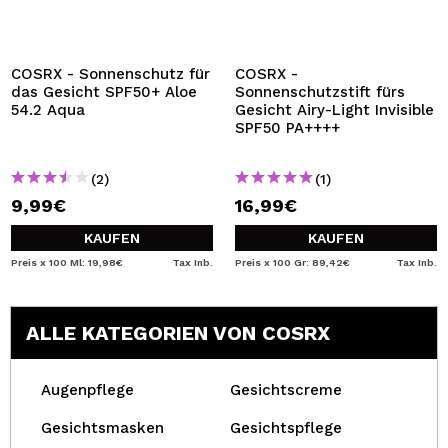
COSRX - Sonnenschutz für
COSRX -
das Gesicht SPF50+ Aloe
Sonnenschutzstift fürs
54.2 Aqua
Gesicht Airy-Light Invisible
SPF50 PA++++
(2)
(1)
9,99€
16,99€
KAUFEN
KAUFEN
Preis x 100 Ml: 19,98€
Tax Inb.
Preis x 100 Gr: 89,42€
Tax Inb.
ALLE KATEGORIEN VON COSRX
Augenpflege
Gesichtscreme
Gesichtsmasken
Gesichtspflege