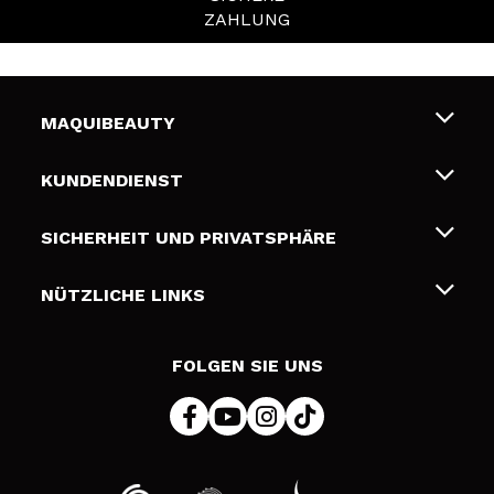
ZAHLUNG
MAQUIBEAUTY
Über uns
KUNDENDIENST
Beschäftigung
Liefer- und Versandkosten
SICHERHEIT UND PRIVATSPHÄRE
Geschenkkarten
Widerruf / Rücksendungen
Bedingungen und Datenschutz
NÜTZLICHE LINKS
Zahlung
Datenschutzrichtlinie
Kontakt
Cookies Policy
FOLGEN SIE UNS
Online Streitschlichtung (ODR)