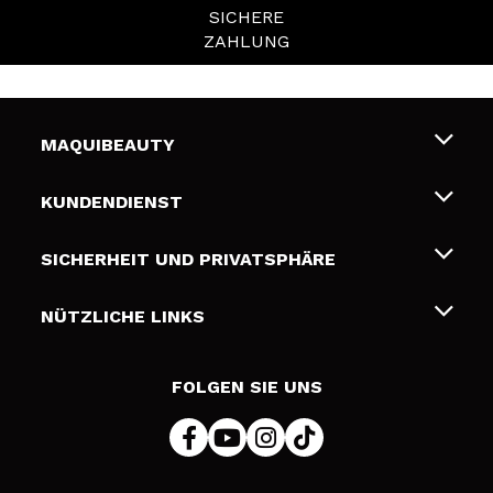
SICHERE
ZAHLUNG
MAQUIBEAUTY
Über uns
KUNDENDIENST
Beschäftigung
Liefer- und Versandkosten
SICHERHEIT UND PRIVATSPHÄRE
Geschenkkarten
Widerruf / Rücksendungen
Bedingungen und Datenschutz
NÜTZLICHE LINKS
Zahlung
Datenschutzrichtlinie
Kontakt
Cookies Policy
FOLGEN SIE UNS
Online Streitschlichtung (ODR)