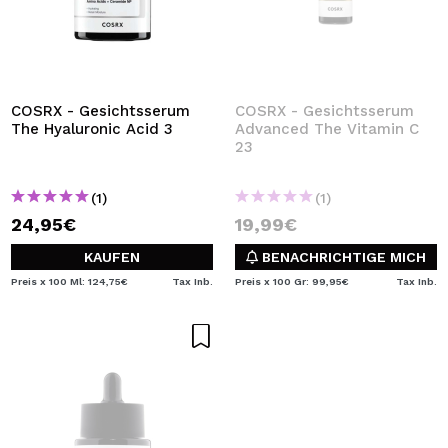
COSRX - Gesichtsserum
COSRX - Gesichtsserum
The Hyaluronic Acid 3
Advanced The Vitamin C
23
(1)
(1)
24,95€
19,99€
KAUFEN
BENACHRICHTIGE MICH
Preis x 100 Ml: 124,75€
Tax Inb.
Preis x 100 Gr: 99,95€
Tax Inb.