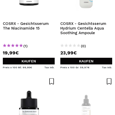
COSRX - Gesichtsserum
COSRX - Gesichtsserum
The Niacinamide 15
Hydrium Centella Aqua
Soothing Ampoule
(1)
(0)
19,99€
23,99€
KAUFEN
KAUFEN
Preis x 100 Ml: 99,95€
Tax Inb.
Preis x 100 Gr: 59,97€
Tax Inb.