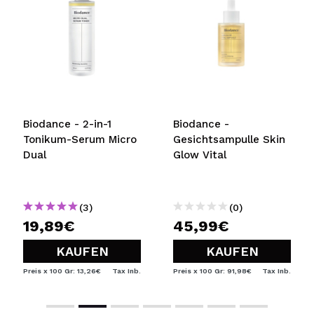
ICH MÖCHTE MICH
REGISTRIEREN
Durch die Erstellung eines Kontos bei Maquillalia.de
können Sie Ihre Einkäufe schnell tätigen, den Status Ihrer
Bestellungen überprüfen und Ihre bisherigen Vorgänge
einsehen.
Biodance - 2-in-1
Biodance -
BENUTZERKONTO ERSTELLEN
Tonikum-Serum Micro
Gesichtsampulle Skin
Dual
Glow Vital
(3)
(0)
19,89€
45,99€
KAUFEN
KAUFEN
Preis x 100 Gr: 13,26€
Tax Inb.
Preis x 100 Gr: 91,98€
Tax Inb.