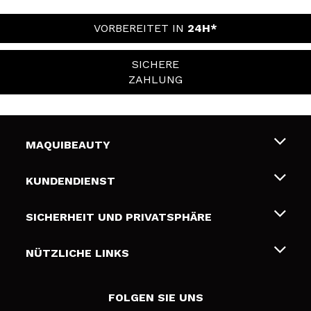
VORBEREITET IN
24H*
SICHERE
ZAHLUNG
MAQUIBEAUTY
Über uns
KUNDENDIENST
Beschäftigung
Liefer- und Versandkosten
SICHERHEIT UND PRIVATSPHÄRE
Geschenkkarten
Widerruf / Rücksendungen
Bedingungen und Datenschutz
NÜTZLICHE LINKS
Zahlung
Datenschutzrichtlinie
Kontakt
Cookies Policy
FOLGEN SIE UNS
Online Streitschlichtung (ODR)