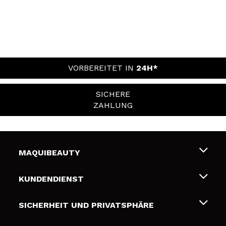
VORBEREITET IN
24H*
SICHERE
ZAHLUNG
MAQUIBEAUTY
Über uns
KUNDENDIENST
Beschäftigung
Liefer- und Versandkosten
SICHERHEIT UND PRIVATSPHÄRE
Geschenkkarten
Widerruf / Rücksendungen