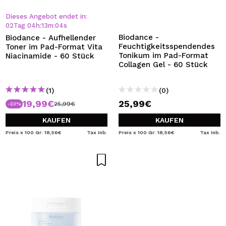
Dieses Angebot endet in:
02
Tag
04
h
:
13
m
:
04
s
Biodance -
Biodance - Aufhellender
Feuchtigkeitsspendendes
Toner im Pad-Format Vita
Tonikum im Pad-Format
Niacinamide - 60 Stück
Collagen Gel - 60 Stück
(1)
(0)
19,99€
25,99€
25,99€
-23%
KAUFEN
KAUFEN
Preis x 100 Gr: 18,56€
Tax Inb.
Preis x 100 Gr: 18,56€
Tax Inb.