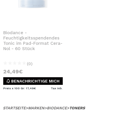
Biodance -
Feuchtigkeitsspendendes
Tonic im Pad-Format Cera-
Nol - 60 Stück
(0)
24,49€
BENACHRICHTIGE MICH
Preis x 100 Gr: 17,49€
Tax Inb.
STARTSEITE
>
MARKEN
>
BIODANCE
>
TONERS