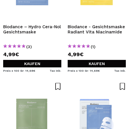
Biodance – Hydro Cera-Nol
Biodance - Gesichtsmaske
Gesichtsmaske
Radiant Vita Niacinamide
(3)
(1)
4,99€
4,99€
KAUFEN
KAUFEN
Preis x 100 Gr: 14,68€
Tax Inb.
Preis x 100 Gr: 14,68€
Tax Inb.