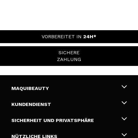
VORBEREITET IN
24H*
SICHERE
ZAHLUNG
MAQUIBEAUTY
Über uns
KUNDENDIENST
Beschäftigung
Liefer- und Versandkosten
SICHERHEIT UND PRIVATSPHÄRE
Geschenkkarten
Widerruf / Rücksendungen
Bedingungen und Datenschutz
NÜTZLICHE LINKS
Zahlung