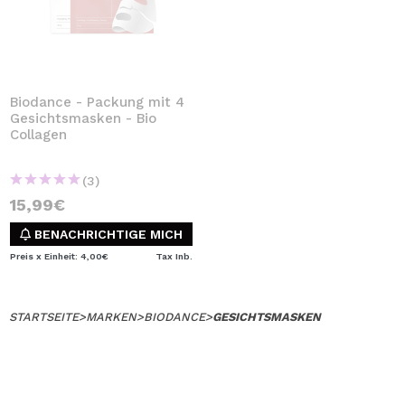
Biodance - Packung mit 4
Gesichtsmasken - Bio
Collagen
(3)
15,99€
BENACHRICHTIGE MICH
Preis x Einheit: 4,00€
Tax Inb.
STARTSEITE
>
MARKEN
>
BIODANCE
>
GESICHTSMASKEN