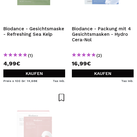
Biodance - Gesichtsmaske
Biodance - Packung mit 4
- Refreshing Sea Kelp
Gesichtsmasken - Hydro
Cera-Nol
(1)
(2)
4,99€
16,99€
KAUFEN
KAUFEN
Preis x 100 Gr: 14,68€
Tax Inb.
Tax Inb.