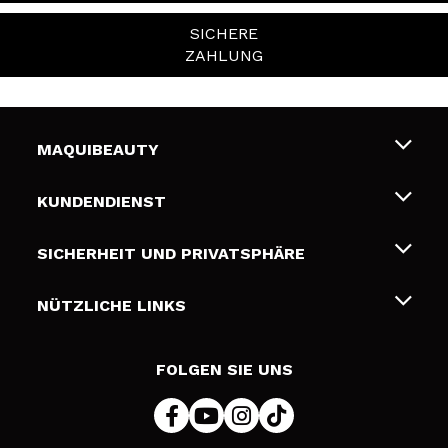
SICHERE
ZAHLUNG
MAQUIBEAUTY
Über uns
KUNDENDIENST
Beschäftigung
Liefer- und Versandkosten
SICHERHEIT UND PRIVATSPHÄRE
Geschenkkarten
Widerruf / Rücksendungen
Bedingungen und Datenschutz
NÜTZLICHE LINKS
Zahlung
Datenschutzrichtlinie
Kontakt
Cookies Policy
FOLGEN SIE UNS
Online Streitschlichtung (ODR)