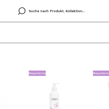
Cristina
Antonia
Ines
Ich habe hier kein K
SPRACHE
ez que
Buena experiencia
Muy bien
Spedizi
ICH M
ALEMAN
ESPAÑOL
eriencia
imballa
Maquifarma
Maquifarm
ajería.
elegan
REGIS
colori sc
Durch die Erstellung e
Einkäufe schnell tätig