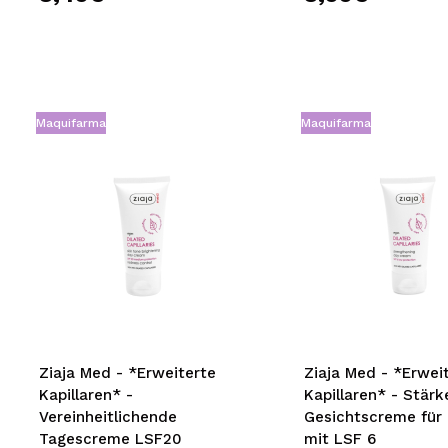
Maquifarma
Maquifarma
Ziaja Med - *Erweiterte
Ziaja Med - *Erwei
Kapillaren* -
Kapillaren* - Stär
Vereinheitlichende
Gesichtscreme für
Tagescreme LSF20
mit LSF 6