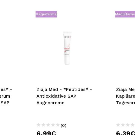
Maquifarma
Maquifarm
des* -
Ziaja Med - *Peptides* -
Ziaja Me
erum
Antioxidative SAP
Kapillar
 SAP
Augencreme
Tagescr
(0)
6,99€
6,39