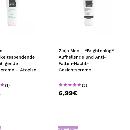
ed –
Ziaja Med - *Brightening* –
gkeitsspendende
Aufhellende und Anti-
uhigende
Falten-Nacht-
screme – Atopische
Gesichtscreme
(1)
(2)
€
6,99€
a
Maquifarma