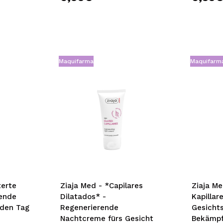
Maquifarma
Maquifarm
terte
Ziaja Med - *Capilares
Ziaja Me
kende
Dilatados* -
Kapillar
 den Tag
Regenerierende
Gesicht
Nachtcreme fürs Gesicht
Bekämpf