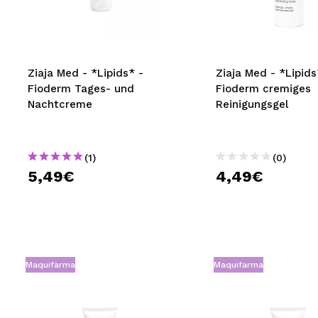
MAQUIFARMA
KOREA ZONE
TRAVEL SIZE
Ziaja Med - *Lipids* -
Ziaja Med - *Lipids
Fioderm Tages- und
Fioderm cremiges
NATURE
Nachtcreme
Reinigungsgel
SPECIALS
(1)
(0)
OUTLET
5,49€
4,49€
SIE SIND ZURÜCKGEKEHRT!
BALD VERFÜGBAR
BLOG
Maquifarma
Maquifarma