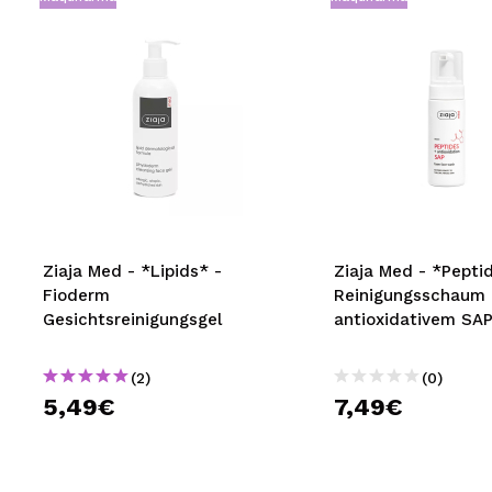
Ziaja Med - *Lipids* -
Ziaja Med - *Pepti
Fioderm
Reinigungsschaum 
Gesichtsreinigungsgel
antioxidativem SA
(2)
(0)
5,49€
7,49€