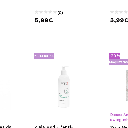
(0)
5,99€
5,99
-20%
Maquifarma
Maquifarm
Dieses An
04
Tag
15
las de
Ziaja Med - *Anti-
Ziaja Me