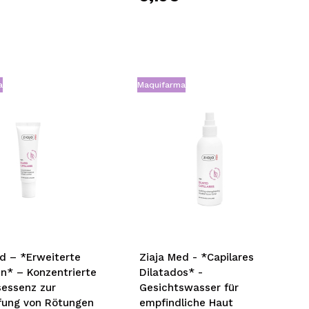
a
Maquifarma
d – *Erweiterte
Ziaja Med - *Capilares
en* – Konzentrierte
Dilatados* -
sessenz zur
Gesichtswasser für
ung von Rötungen
empfindliche Haut