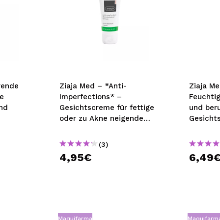
rende
Ziaja Med – *Anti-
Ziaja M
e
Imperfections* –
Feuchti
nd
Gesichtscreme für fettige
und ber
oder zu Akne neigende
Gesicht
Haut
Haut
(3)
4,95€
6,49
Maquifarma
Maquifarm