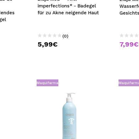
imperfections* - Badegel
Wasserf
dendes
für zu Akne neigende Haut
Gesicht
gel
(0)
5,99€
7,99€
Maquifarma
Maquifarm