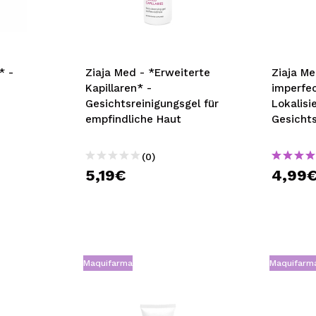
bisherigen Vorgänge ei
BE
* -
Ziaja Med - *Erweiterte
Ziaja Me
Kapillaren* -
imperfec
Gesichtsreinigungsgel für
Lokalisi
empfindliche Haut
Gesicht
neigend
(0)
5,19€
4,99
Maquifarma
Maquifarm