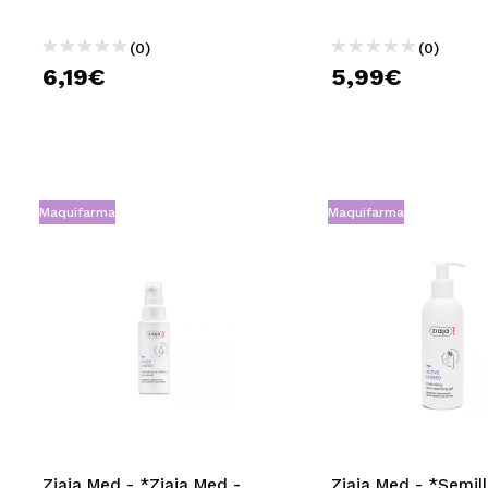
(0)
(0)
6,19€
5,99€
Maquifarma
Maquifarma
Ziaja Med - *Ziaja Med -
Ziaja Med - *Semil