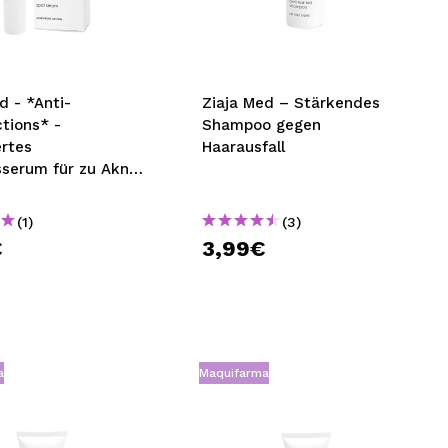
nsehen.
NUTZERKONTO ERSTELLEN
d - *Anti-
Ziaja Med – Stärkendes
tions* -
Shampoo gegen
ertes
Haarausfall
sserum für zu Akne
e Haut
(1)
(3)
€
3,99€
a
Maquifarma