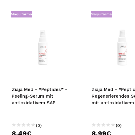
Maquifarma
Maquifarma
Ziaja Med - *Peptides* -
Ziaja Med - *Pepti
Peeling-Serum mit
Regenerierendes S
antioxidativem SAP
mit antioxidativem
(0)
(0)
8,49€
8,99€