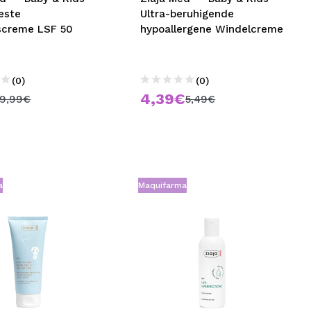
este
Ultra-beruhigende
screme LSF 50
hypoallergene Windelcreme
(0)
(0)
4,39€
9,99€
5,49€
a
Maquifarma