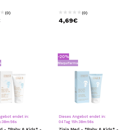
(0)
(0)
€
4,69€
-20%
a
Maquifarma
gebot endet in:
Dieses Angebot endet in:
h
:
38
m
:
56
s
04
Tag
15
h
:
38
m
:
56
s
d - *Baby & Kids* -
Ziaja Med - *Baby & Kids* -