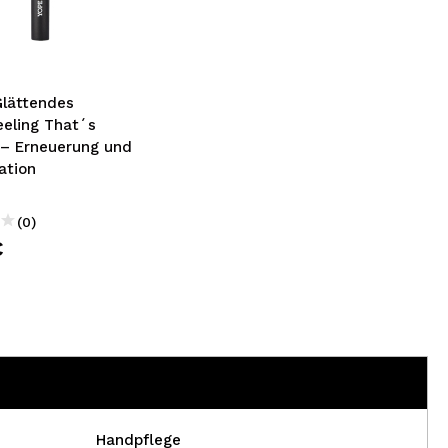
nsehen.
NUTZERKONTO ERSTELLEN
Glättendes
eeling That´s
– Erneuerung und
ation
(0)
€
Handpflege