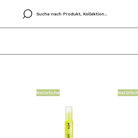
Cristina
Antonia
Ines
Ich habe hier kein K
SPRACHE
ez que
Buena experiencia
Muy bien
Spedizi
ICH M
ALEMAN
ESPAÑOL
eriencia
imballa
Natürliche
Natürlic
ajería.
elegan
REGIS
colori sc
Durch die Erstellung e
Einkäufe schnell tätig