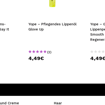
bisherigen Vorgänge ei
BE
ons-
Yope – Pflegendes Lippenöl
Yope – 
ay It
Glove Up
Lippenp
Smooth 
Regener
(2)
4,49€
4,49
 und Creme
Haar