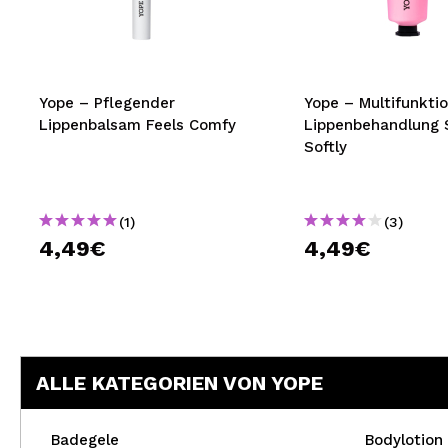
MAQUIFARMA
KOREA ZONE
TRAVEL SIZE
Yope – Pflegender
Yope – Multifunkti
Lippenbalsam Feels Comfy
Lippenbehandlung S
NATURE
Softly
SPECIALS
(1)
(3)
OUTLET
4,49€
4,49€
SIE SIND ZURÜCKGEKEHRT!
BALD VERFÜGBAR
BLOG
ALLE KATEGORIEN VON YOPE
Badegele
Bodylotion