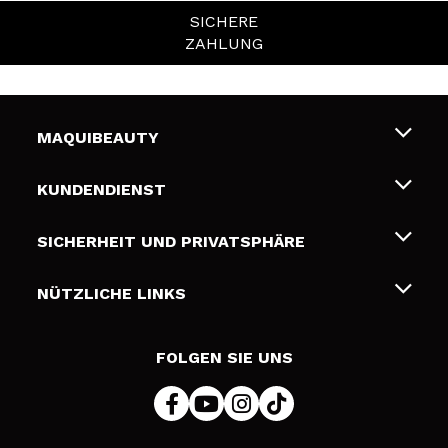
SICHERE
ZAHLUNG
MAQUIBEAUTY
Über uns
KUNDENDIENST
Beschäftigung
Liefer- und Versandkosten
SICHERHEIT UND PRIVATSPHÄRE
Geschenkkarten
Widerruf / Rücksendungen
Bedingungen und Datenschutz
NÜTZLICHE LINKS
Zahlung
Datenschutzrichtlinie
Kontakt
Cookies Policy
FOLGEN SIE UNS
Online Streitschlichtung (ODR)