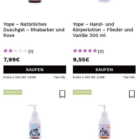
Yope – Natürliches
Yope – Hand- und
Duschgel – Rhabarber und
Körperlotion – Flieder und
Rose
Vanille 300 ml
(1)
(3)
7,99€
9,55€
KAUFEN
KAUFEN
Preis x 100 Ml: 1,60€
Tax Inb.
Preis x 100 Ml: 3,18€
Tax Inb.
Natürliche
Natürliche