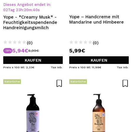
Dieses Angebot endet in:
02
Tag
23
h
:
20
m
:
40
s
Yope – Handcreme mit
Yope - *Creamy Musk* -
Mandarine und Himbeere
Feuchtigkeitsspendende
Handreinigungsmilch
(0)
(0)
5,94€
5,99€
6,99€
-15%
KAUFEN
KAUFEN
Preis x 100 Ml: 2,33€
Tax Inb.
Preis x 100 Ml: 11,98€
Tax Inb.
Natürliche
Natürliche