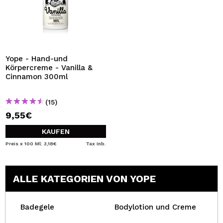
Yope - Hand-und
Körpercreme - Vanilla &
Cinnamon 300ml
(15)
9,55€
KAUFEN
Preis x 100 Ml: 3,18€
Tax Inb.
ALLE KATEGORIEN VON YOPE
Badegele
Bodylotion und Creme