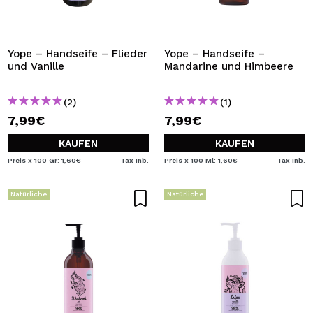
Yope – Handseife – Flieder
Yope – Handseife –
und Vanille
Mandarine und Himbeere
(2)
(1)
7,99€
7,99€
KAUFEN
KAUFEN
Preis x 100 Gr: 1,60€
Tax Inb.
Preis x 100 Ml: 1,60€
Tax Inb.
Natürliche
Natürliche