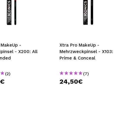
o MakeUp -
Xtra Pro MakeUp -
pinsel - X200: All
Mehrzweckpinsel - X103:
ended
Prime & Conceal
(2)
(7)
0€
24,50€