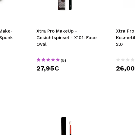
bisherigen Vorgänge ei
BE
 Make-
Xtra Pro MakeUp -
Xtra Pr
Spunk
Gesichtspinsel - X101: Face
Kosmeti
Oval
2.0
(5)
27,95€
26,0