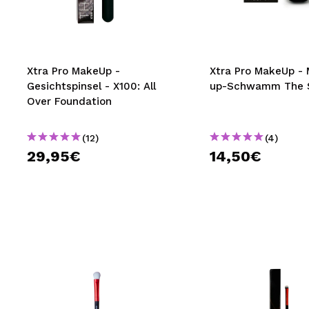
MAQUIFARMA
KOREA ZONE
TRAVEL SIZE
Xtra Pro MakeUp -
Xtra Pro MakeUp -
Gesichtspinsel - X100: All
up-Schwamm The 
NATURE
Over Foundation
(12)
(4)
SPECIALS
29,95€
14,50€
OUTLET
SIE SIND ZURÜCKGEKEHRT!
BALD VERFÜGBAR
BLOG