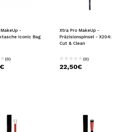
nsehen.
NUTZERKONTO ERSTELLEN
o MakeUp -
Xtra Pro MakeUp -
ktasche Iconic Bag
Präzisionspinsel - X204:
Cut & Clean
(0)
(0)
0€
22,50€