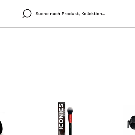
Cristina
Antonia
Ines
Ich habe hier kein K
SPRACHE
ez que
Buena experiencia
Muy bien
Spedizi
ICH M
ALEMAN
ESPAÑOL
eriencia
imballa
ajería.
elegan
REGIS
colori sc
Durch die Erstellung e
Einkäufe schnell tätig