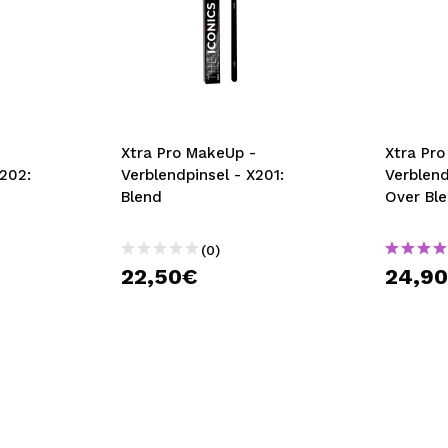
Xtra Pro MakeUp -
Xtra Pr
X202:
Verblendpinsel - X201:
Verblend
Blend
Over Bl
(0)
22,50€
24,9