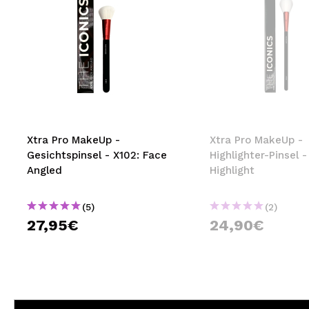
Xtra Pro MakeUp -
Xtra Pro MakeUp -
Gesichtspinsel - X102: Face
Highlighter-Pinsel -
Angled
Highlight
(5)
(2)
27,95€
24,90€