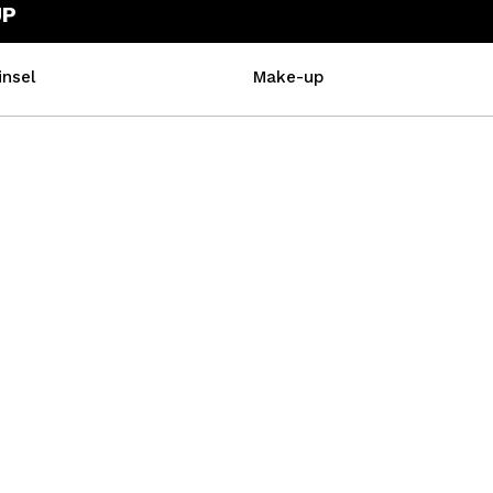
UP
insel
Make-up