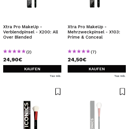
Xtra Pro MakeUp -
Xtra Pro MakeUp -
Verblendpinsel - X200: All
Mehrzweckpinsel - X103:
Over Blended
Prime & Conceal
(2)
(7)
24,90€
24,50€
KAUFEN
KAUFEN
Tax Inb.
Tax Inb.