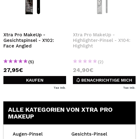
Xtra Pro MakeUp -
Xtra Pro MakeUp -
Gesichtspinsel - X102:
Highlighter-Pinsel - X104:
Face Angled
Highlight
(5)
(2)
27,95€
24,90€
KAUFEN
BENACHRICHTIGE MICH
Tax Inb.
Tax Inb.
ALLE KATEGORIEN VON XTRA PRO
MAKEUP
Augen-Pinsel
Gesichts-Pinsel