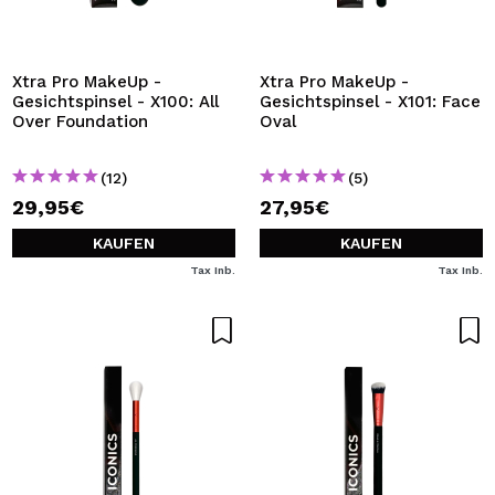
ICH MÖCHTE MICH
REGISTRIEREN
Durch die Erstellung eines Kontos bei Maquillalia.de
Xtra Pro MakeUp -
Xtra Pro MakeUp -
können Sie Ihre Einkäufe schnell tätigen, den Status Ihrer
Gesichtspinsel - X100: All
Gesichtspinsel - X101: Face
Bestellungen überprüfen und Ihre bisherigen Vorgänge
Over Foundation
Oval
einsehen.
(12)
(5)
29,95€
27,95€
BENUTZERKONTO ERSTELLEN
KAUFEN
KAUFEN
Tax Inb.
Tax Inb.