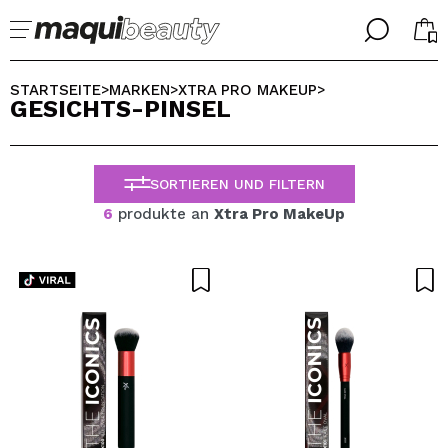
╳
╳
WÄHLE DEINE SPRACHE
STARTSEITE
MARKEN
XTRA PRO MAKEUP
>
>
>
GESICHTS-PINSEL
Ich bin bereits #maquilover, ich habe ein Konto
WILLKOMMEN!
ALEMAN
ESPAÑOL
SORTIEREN UND FILTERN
ENGLISH
FRANCES
6
produkte an
Xtra Pro MakeUp
ITALIANO
PORTUGUESE
Passwort vergessen?
Ich habe hier kein Konto