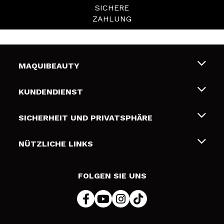
SICHERE
ZAHLUNG
MAQUIBEAUTY
Über uns
KUNDENDIENST
Beschäftigung
Liefer- und Versandkosten
SICHERHEIT UND PRIVATSPHÄRE
Geschenkkarten
Widerruf / Rücksendungen
Bedingungen und Datenschutz
NÜTZLICHE LINKS
Zahlung
Datenschutzrichtlinie
Kontakt
Cookies Policy
FOLGEN SIE UNS
Online Streitschlichtung (ODR)