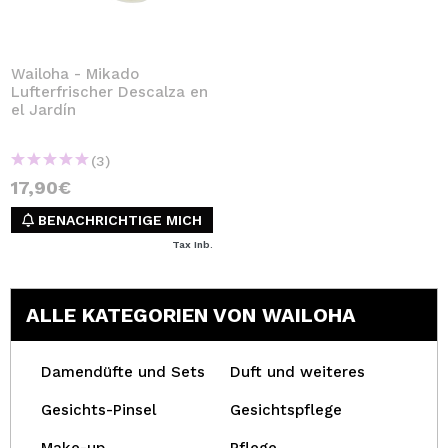
Wailoha - Mikado
Lufterfrischer Descalza en
el Jardín
(3)
17,90€
BENACHRICHTIGE MICH
Tax Inb.
ALLE KATEGORIEN VON WAILOHA
Damendüfte und Sets
Duft und weiteres
Gesichts-Pinsel
Gesichtspflege