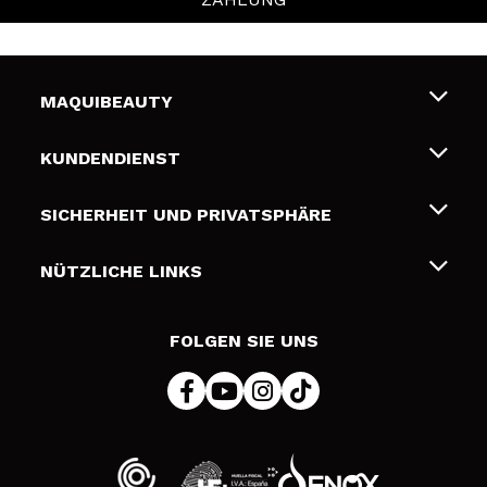
MAQUIBEAUTY
Über uns
KUNDENDIENST
Beschäftigung
Liefer- und Versandkosten
SICHERHEIT UND PRIVATSPHÄRE
Geschenkkarten
Widerruf / Rücksendungen
Bedingungen und Datenschutz
NÜTZLICHE LINKS
Zahlung
Datenschutzrichtlinie
Kontakt
Cookies Policy
FOLGEN SIE UNS
Online Streitschlichtung (ODR)