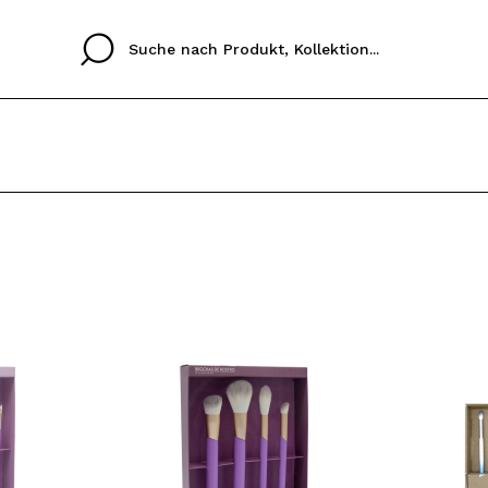
Cristina
Antonia
Ines
Ich habe hier kein K
SPRACHE
ez que
Buena experiencia
Muy bien
Spedizi
ICH M
ALEMAN
ESPAÑOL
eriencia
imballa
ajería.
elegan
REGIS
colori sc
Durch die Erstellung e
Einkäufe schnell tätig