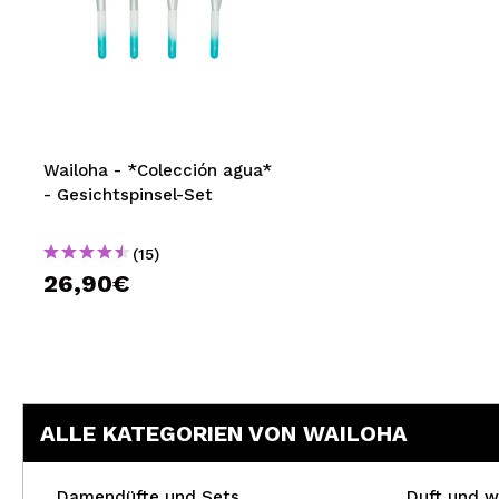
Wailoha - *Colección agua*
- Gesichtspinsel-Set
(15)
26,90€
ALLE KATEGORIEN VON WAILOHA
Damendüfte und Sets
Duft und w