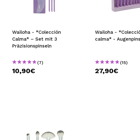
MAQUIFARMA
KOREA ZONE
TRAVEL SIZE
Wailoha - *Colección
Wailoha - *Colecci
Calma* – Set mit 3
calma* - Augenpins
NATURE
Präzisionspinseln
(7)
(15)
SPECIALS
10,90€
27,90€
OUTLET
SIE SIND ZURÜCKGEKEHRT!
BALD VERFÜGBAR
BLOG