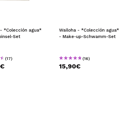
nsehen.
NUTZERKONTO ERSTELLEN
 - *Colección agua*
Wailoha - *Colección agua*
insel-Set
- Make-up-Schwamm-Set
(17)
(16)
0€
15,90€