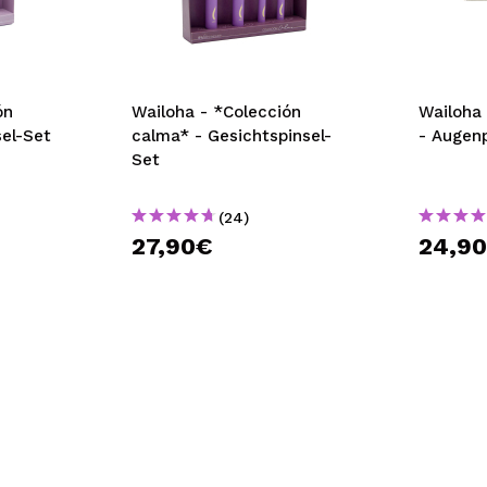
bisherigen Vorgänge ei
BE
ón
Wailoha - *Colección
Wailoha
el-Set
calma* - Gesichtspinsel-
- Augenp
Set
(24)
27,90€
24,9