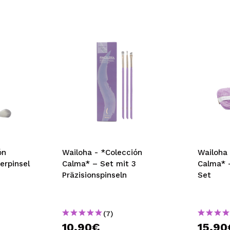
ón
Wailoha - *Colección
Wailoha 
erpinsel
Calma* – Set mit 3
Calma* 
Präzisionspinseln
Set
(7)
10,90€
15,90