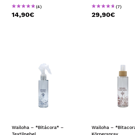
(4)
(7)
14,90€
29,90€
Wailoha – *Bitácora* –
Wailoha – *Bitacor
Textilnebel
Körperspray