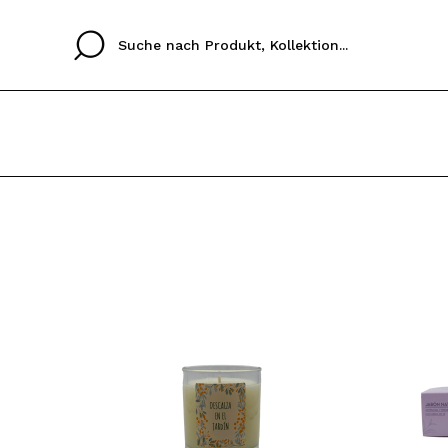
Cristina
Antonia
Ines
Ich habe hier kein K
SPRACHE
ez que
Buena experiencia
Muy bien
Spedizi
ICH M
ALEMAN
ESPAÑOL
eriencia
imballa
ajería.
elegan
REGIS
colori sc
Durch die Erstellung e
Einkäufe schnell tätig