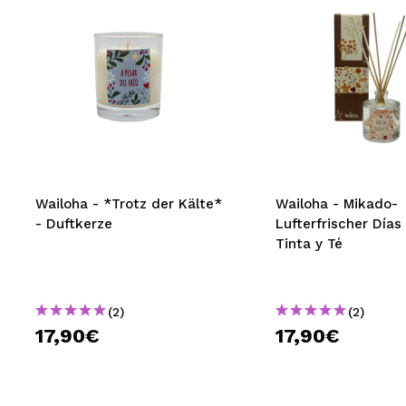
Wailoha - *Trotz der Kälte*
Wailoha - Mikado-
- Duftkerze
Lufterfrischer Días
Tinta y Té
(2)
(2)
17,90€
17,90€