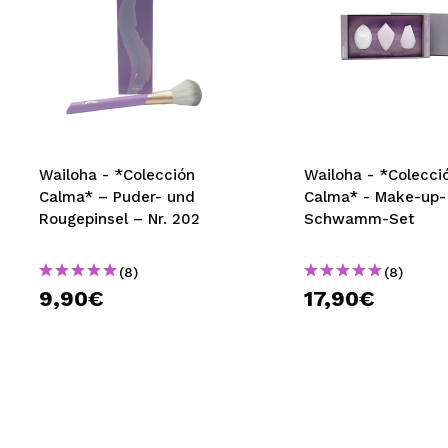
Wailoha - *Colección
Wailoha - *Colecci
Calma* – Puder- und
Calma* - Make-up-
Rougepinsel – Nr. 202
Schwamm-Set
(8)
(8)
9,90€
17,90€