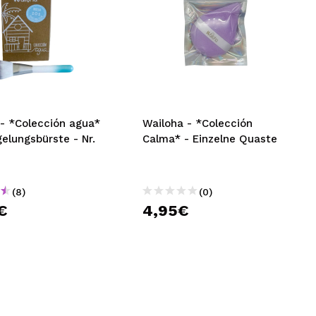
 - *Colección agua*
Wailoha - *Colección
gelungsbürste - Nr.
Calma* - Einzelne Quaste
(8)
(0)
€
4,95€