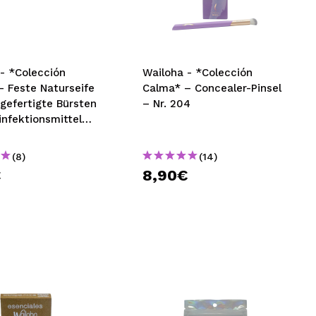
nsehen.
NUTZERKONTO ERSTELLEN
- *Colección
Wailoha - *Colección
– Feste Naturseife
Calma* – Concealer-Pinsel
gefertigte Bürsten
– Nr. 204
nfektionsmittel
baum
(8)
(14)
€
8,90€