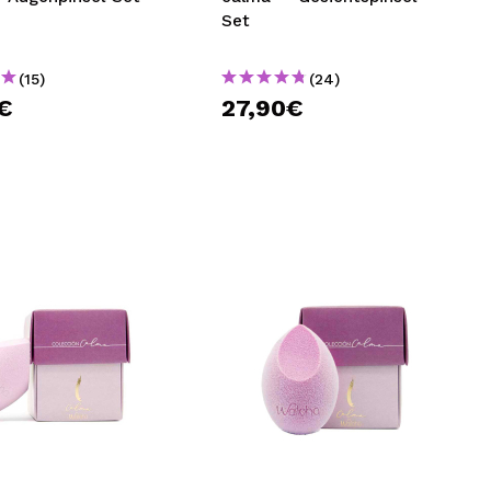
Set
(15)
(24)
€
27,90€