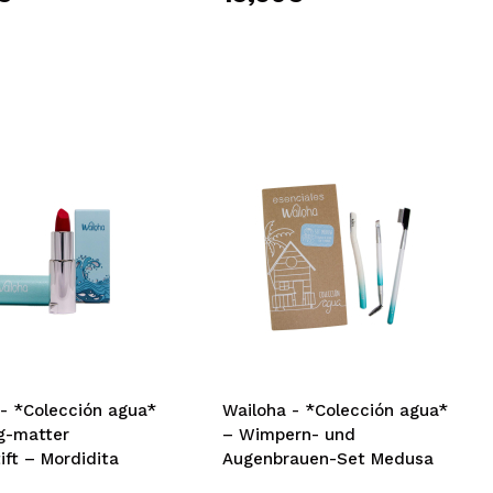
 - *Colección agua*
Wailoha - *Colección agua*
g-matter
– Wimpern- und
ift – Mordidita
Augenbrauen-Set Medusa