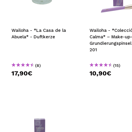
MAQUIFARMA
KOREA ZONE
TRAVEL SIZE
Wailoha - *La Casa de la
Wailoha - *Colecci
Abuela* - Duftkerze
Calma* – Make-up
NATURE
Grundierungspinsel 
201
SPECIALS
(8)
(15)
OUTLET
17,90€
10,90€
SIE SIND ZURÜCKGEKEHRT!
BALD VERFÜGBAR
BLOG