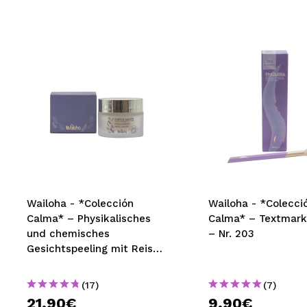
Wailoha - *Colección
Wailoha - *Colecci
Calma* – Physikalisches
Calma* – Textmark
und chemisches
– Nr. 203
Gesichtspeeling mit Reis
und Kiwi AHA
(17)
(7)
21,90€
9,90€