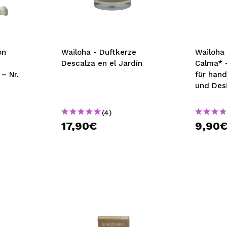
bisherigen Vorgänge ei
BE
ón
Wailoha - Duftkerze
Wailoha 
-
Descalza en el Jardín
Calma* 
– Nr.
für hand
und Desi
mit Tee
(4)
17,90€
9,90