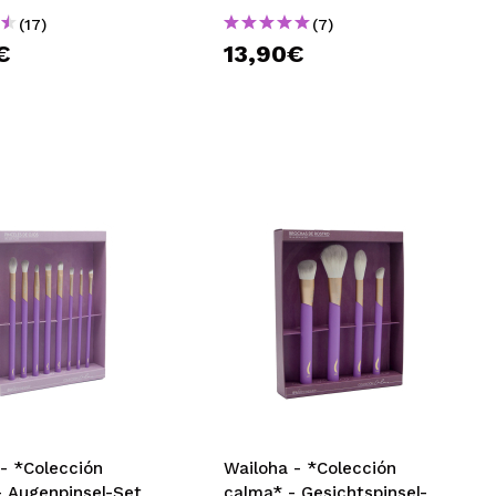
(17)
(7)
€
13,90€
- *Colección
Wailoha - *Colección
- Augenpinsel-Set
calma* - Gesichtspinsel-