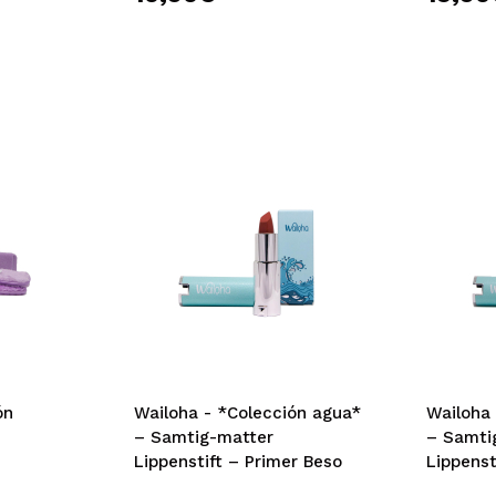
ón
Wailoha - *Colección agua*
Wailoha
– Samtig-matter
– Samti
Lippenstift – Primer Beso
Lippenst