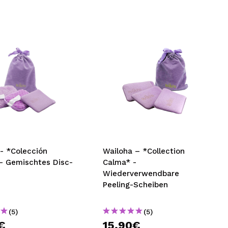
- *Colección
Wailoha – *Collection
– Gemischtes Disc-
Calma* -
Wiederverwendbare
Peeling-Scheiben
(5)
(5)
€
15,90€