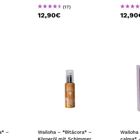
(17)
12,90€
12,90
a* –
Wailoha – *Bitácora* –
Wailoha 
Körperöl mit Schimmer
calma* 