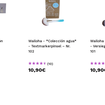
ón
Wailoha - *Colección agua*
Wailoha
- Textmarkerpinsel – Nr.
- Versie
102
101
(10)
10,90€
10,90