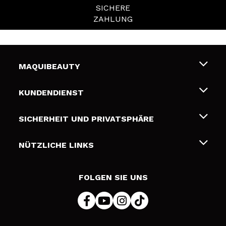
SICHERE
ZAHLUNG
MAQUIBEAUTY
Über uns
KUNDENDIENST
Beschäftigung
Liefer- und Versandkosten
SICHERHEIT UND PRIVATSPHÄRE
Geschenkkarten
Widerruf / Rücksendungen
Bedingungen und Datenschutz
NÜTZLICHE LINKS
Zahlung
Datenschutzrichtlinie
Kontakt
Cookies Policy
FOLGEN SIE UNS
Online Streitschlichtung (ODR)