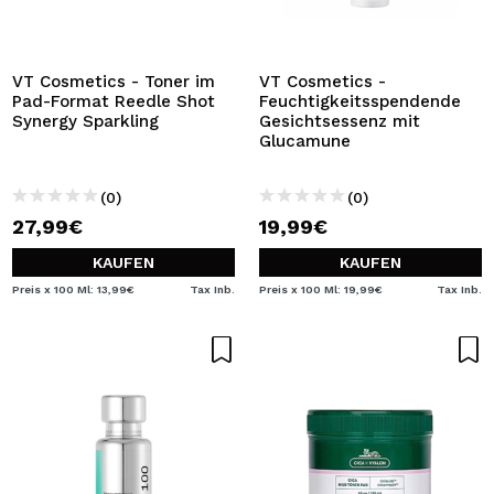
VT Cosmetics - Toner im
VT Cosmetics -
Pad-Format Reedle Shot
Feuchtigkeitsspendende
Synergy Sparkling
Gesichtsessenz mit
Glucamune
(0)
(0)
27,99€
19,99€
KAUFEN
KAUFEN
Preis x 100 Ml: 13,99€
Tax Inb.
Preis x 100 Ml: 19,99€
Tax Inb.