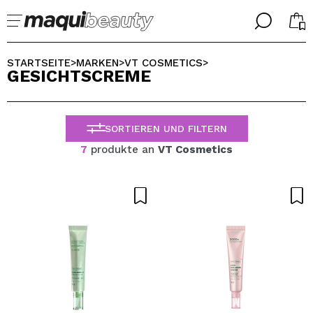
╳
╳
WÄHLE DEINE SPRACHE
STARTSEITE
MARKEN
VT COSMETICS
>
>
>
GESICHTSCREME
Ich bin bereits #maquilover, ich habe ein Konto
WILLKOMMEN!
ALEMAN
ESPAÑOL
SORTIEREN UND FILTERN
ENGLISH
FRANCES
7
produkte an
VT Cosmetics
ITALIANO
PORTUGUESE
Passwort vergessen?
Ich habe hier kein Konto