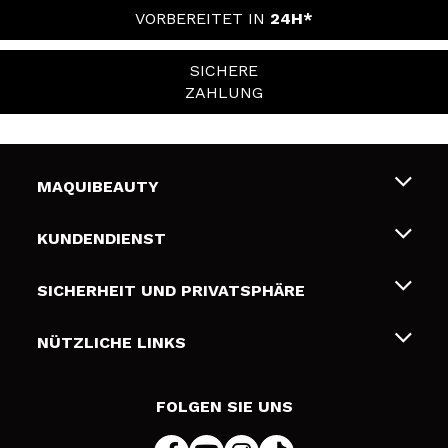
VORBEREITET IN
24H*
SICHERE
ZAHLUNG
MAQUIBEAUTY
Über uns
KUNDENDIENST
Beschäftigung
Liefer- und Versandkosten
SICHERHEIT UND PRIVATSPHÄRE
Geschenkkarten
Widerruf / Rücksendungen
Bedingungen und Datenschutz
NÜTZLICHE LINKS
Zahlung
Datenschutzrichtlinie
Kontakt
Cookies Policy
FOLGEN SIE UNS
Online Streitschlichtung (ODR)