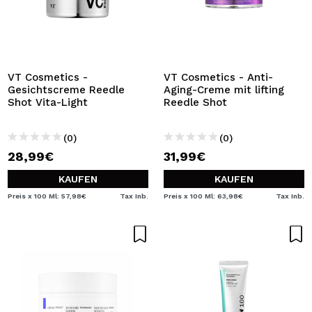
VT Cosmetics -
VT Cosmetics - Anti-
Gesichtscreme Reedle
Aging-Creme mit lifting
Shot Vita-Light
Reedle Shot
(0)
(0)
28,99€
31,99€
KAUFEN
KAUFEN
Preis x 100 Ml: 57,98€
Tax Inb.
Preis x 100 Ml: 63,98€
Tax Inb.