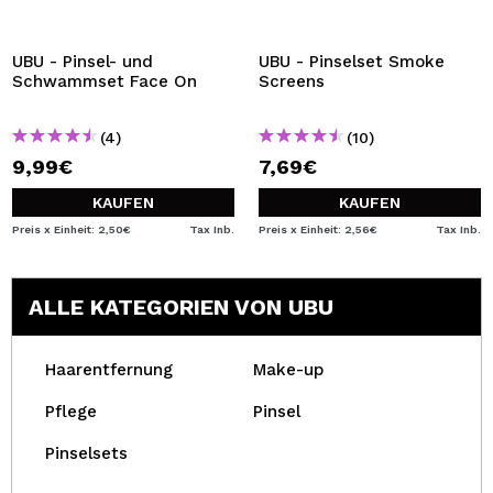
UBU - Pinsel- und
UBU - Pinselset Smoke
Schwammset Face On
Screens
(4)
(10)
9,99€
7,69€
KAUFEN
KAUFEN
Preis x Einheit: 2,50€
Tax Inb.
Preis x Einheit: 2,56€
Tax Inb.
ALLE KATEGORIEN VON UBU
Haarentfernung
Make-up
Pflege
Pinsel
Pinselsets