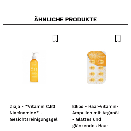
ÄHNLICHE PRODUKTE
Ein Video oder Foto teilen
Dein Video könnte das erste sein. Stell es dir vor...
Würden Sie diesen Kauf empfehlen?
Ja
Nein
5/5
SENDEN
r
Ziaja - *Vitamin C.B3
Ellips - Haar-Vitamin-
Niacinamide* -
Ampullen mit Arganöl
Gesichtsreinigungsgel
- Glattes und
glänzendes Haar