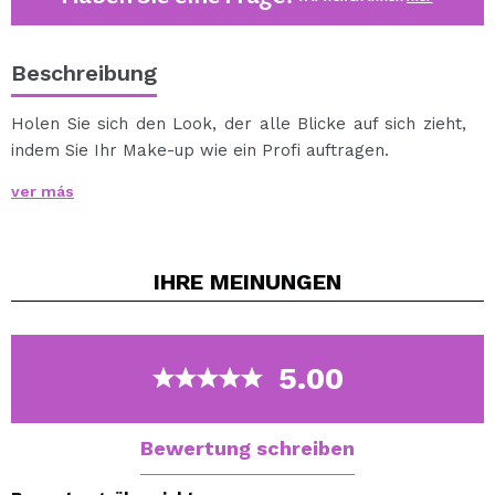
Beschreibung
Holen Sie sich den Look, der alle Blicke auf sich zieht,
indem Sie Ihr Make-up wie ein Profi auftragen.
Dieses Set enthält Pinsel aus 100 % Naturfasern.
ver más
1 x Puderpinsel.
1 x Foundation-Pinsel.
1 x Concealer-Pinsel.
IHRE
MEINUNGEN
1 x Mischpinsel.
1 x Eyeliner-Pinsel.
5.00
Bewertung schreiben