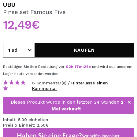
ICH MÖCHTE MICH
UBU
REGISTRIEREN
Pinselset Famous Five
12,49€
Durch die Erstellung eines Kontos bei Maquillalia.de
können Sie Ihre Einkäufe schnell tätigen, den Status Ihrer
Bestellungen überprüfen und Ihre bisherigen Vorgänge
einsehen.
KAUFEN
BENUTZERKONTO ERSTELLEN
Bestätigen Sie Ihre Bestellung vor
02
h
:
17
m
:
26
s
und wird aus unserem
Lager
heute
versendet werden
6 Kommentar(e) /
Hinterlasse einen
Kommentar
Dieses Produkt wurde in den letzten 24 Stunden
2
Mal verkauft
.
Inhalt: 5.00 einheiten
Preis x Einheit: 2,50€
Haben Sie eine Frage?
Wir helfen Ihnen
hier