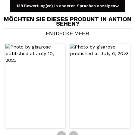
138 Bewertung(en) in anderen Sprachen anzeigen
MÖCHTEN SIE DIESES PRODUKT IN AKTION
SEHEN?
ENTDECKE MEHR
Ein Video oder Foto teilen
Dein Video könnte das erste sein. Stell es dir vor...
Würden Sie diesen Kauf empfehlen?
Ja
Nein
5/5
SENDEN