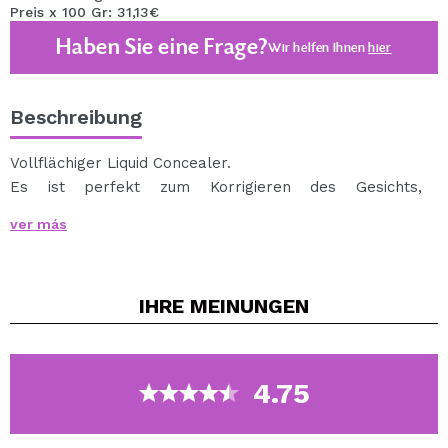
Preis x 100 Gr: 31,13€
Haben Sie eine Frage?
Wir helfen Ihnen
hier
Beschreibung
Vollflächiger Liquid Concealer.
Es ist perfekt zum Korrigieren des Gesichts,
Konturieren oder Formen.
ver más
Erhältlich in verschiedenen Farben, so dass Sie
diejenige auswählen können, die am besten zu Ihrer
Haut passt.
IHRE
MEINUNGEN
4.75