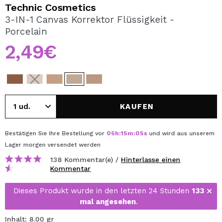
ICH MÖCHTE MICH
Technic Cosmetics
REGISTRIEREN
3-IN-1 Canvas Korrektor Flüssigkeit -
Porcelain
Durch die Erstellung eines Kontos bei Maquillalia.de
können Sie Ihre Einkäufe schnell tätigen, den Status Ihrer
2,49€
Bestellungen überprüfen und Ihre bisherigen Vorgänge
einsehen.
BENUTZERKONTO ERSTELLEN
KAUFEN
Bestätigen Sie Ihre Bestellung vor
05
h
:
15
m
:
05
s
und wird aus unserem
Lager
morgen
versendet werden
138 Kommentar(e) /
Hinterlasse einen
Kommentar
Dieses Produkt wurde in den letzten 24 Stunden
133
mal angesehen
.
Inhalt: 8.00 gr