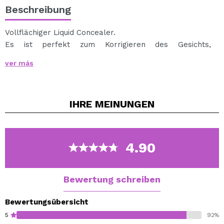
Beschreibung
Vollflächiger Liquid Concealer.
Es ist perfekt zum Korrigieren des Gesichts,
Konturieren oder Formen.
ver más
Erhältlich in verschiedenen Farben, so dass Sie
diejenige auswählen können, die am besten zu Ihrer
Haut passt.
IHRE
MEINUNGEN
4.90
Bewertung schreiben
Bewertungsübersicht
5
92%