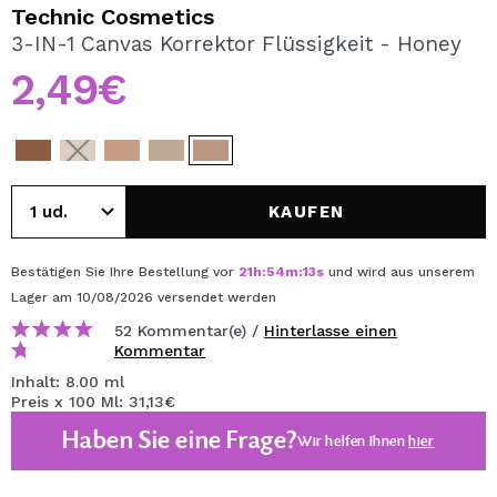
ICH MÖCHTE MICH
Technic Cosmetics
REGISTRIEREN
3-IN-1 Canvas Korrektor Flüssigkeit - Honey
2,49€
Durch die Erstellung eines Kontos bei Maquillalia.de
können Sie Ihre Einkäufe schnell tätigen, den Status Ihrer
Bestellungen überprüfen und Ihre bisherigen Vorgänge
einsehen.
KAUFEN
BENUTZERKONTO ERSTELLEN
Bestätigen Sie Ihre Bestellung vor
21
h
:
54
m
:
13
s
und wird aus unserem
Lager
am 10/08/2026
versendet werden
52 Kommentar(e) /
Hinterlasse einen
Kommentar
Inhalt: 8.00 ml
Preis x 100 Ml: 31,13€
Haben Sie eine Frage?
Wir helfen Ihnen
hier