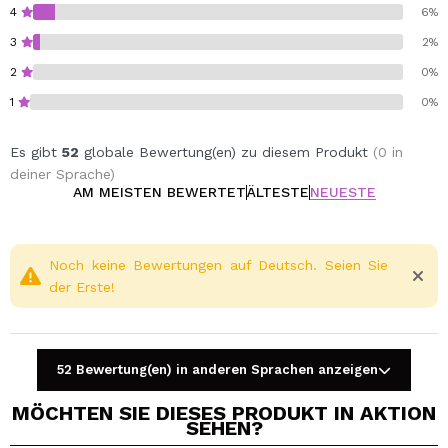
4
6%
3
2%
2
0%
1
0%
Es gibt
52
globale Bewertung(en) zu diesem Produkt
(0 in
deiner Sprache)
AM MEISTEN BEWERTET
ÄLTESTE
NEUESTE
Noch keine Bewertungen auf Deutsch. Seien Sie
der Erste!
52 Bewertung(en) in anderen Sprachen anzeigen
MÖCHTEN SIE DIESES PRODUKT IN AKTION
SEHEN?