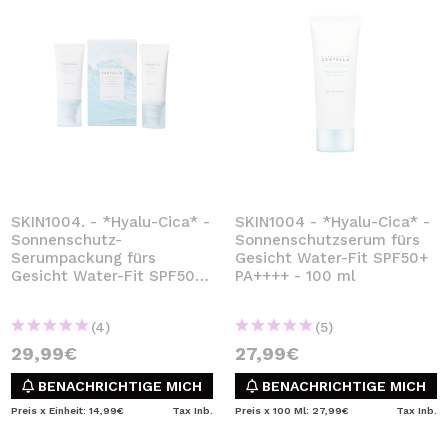
SKIN1004. - *Hyalu-Cica* -
SKIN1004 - *Hyalu-Cica* -
Sonnenschutz-
Sonnenschutzserum fürs
Serumpackung fürs
Gesicht Water-Fit SPF50+
Gesicht Water-Fit SPF50+
PA++++ - 100 ml
PA++++
(4)
(5)
29,99€
27,99€
BENACHRICHTIGE MICH
BENACHRICHTIGE MICH
Preis x Einheit: 14,99€
Tax Inb.
Preis x 100 Ml: 27,99€
Tax Inb.