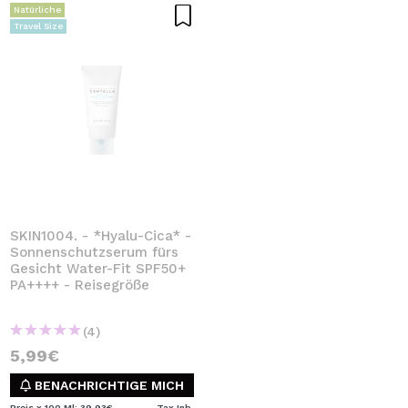
Natürliche
Travel Size
SKIN1004. - *Hyalu-Cica* -
Sonnenschutzserum fürs
Gesicht Water-Fit SPF50+
PA++++ - Reisegröße
(4)
5,99€
BENACHRICHTIGE MICH
Preis x 100 Ml: 39,93€
Tax Inb.