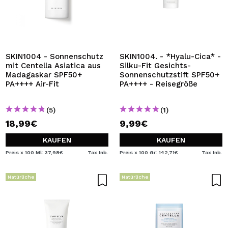
SKIN1004 - Sonnenschutz
SKIN1004. - *Hyalu-Cica* -
mit Centella Asiatica aus
Silku-Fit Gesichts-
Madagaskar SPF50+
Sonnenschutzstift SPF50+
PA++++ Air-Fit
PA++++ - Reisegröße
(5)
(1)
18,99€
9,99€
KAUFEN
KAUFEN
Preis x 100 Ml: 37,98€
Tax Inb.
Preis x 100 Gr: 142,71€
Tax Inb.
Natürliche
Natürliche