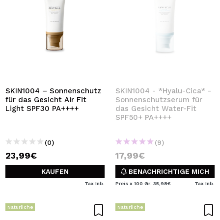
SKIN1004 – Sonnenschutz
SKIN1004 - *Hyalu-Cica* -
für das Gesicht Air Fit
Sonnenschutzserum für
Light SPF30 PA++++
das Gesicht Water-Fit
SPF50+ PA++++
(0)
(9)
23,99€
17,99€
KAUFEN
BENACHRICHTIGE MICH
Tax Inb.
Preis x 100 Gr: 35,98€
Tax Inb.
Natürliche
Natürliche