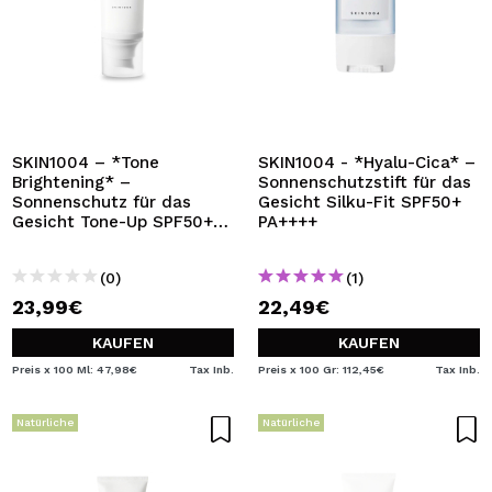
SKIN1004 – *Tone
SKIN1004 - *Hyalu-Cica* –
Brightening* –
Sonnenschutzstift für das
Sonnenschutz für das
Gesicht Silku-Fit SPF50+
Gesicht Tone-Up SPF50+
PA++++
PA++++
(0)
(1)
23,99€
22,49€
KAUFEN
KAUFEN
Preis x 100 Ml: 47,98€
Tax Inb.
Preis x 100 Gr: 112,45€
Tax Inb.
Natürliche
Natürliche