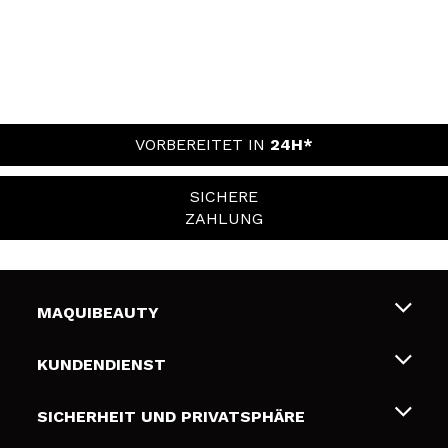
VORBEREITET IN
24H*
SICHERE
ZAHLUNG
MAQUIBEAUTY
Über uns
KUNDENDIENST
Beschäftigung
Liefer- und Versandkosten
SICHERHEIT UND PRIVATSPHÄRE
Geschenkkarten
Widerruf / Rücksendungen