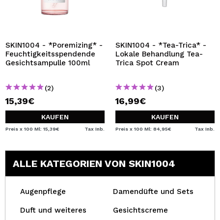
SKIN1004 - *Poremizing* -
SKIN1004 - *Tea-Trica* -
Feuchtigkeitsspendende
Lokale Behandlung Tea-
Gesichtsampulle 100ml
Trica Spot Cream
(2)
(3)
15,39€
16,99€
KAUFEN
KAUFEN
Preis x 100 Ml: 15,39€
Tax Inb.
Preis x 100 Ml: 84,95€
Tax Inb.
ALLE KATEGORIEN VON SKIN1004
Augenpflege
Damendüfte und Sets
Duft und weiteres
Gesichtscreme