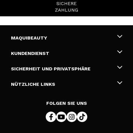
SICHERE
ZAHLUNG
MAQUIBEAUTY
Über uns
KUNDENDIENST
Beschäftigung
Liefer- und Versandkosten
SICHERHEIT UND PRIVATSPHÄRE
Geschenkkarten
Widerruf / Rücksendungen
Bedingungen und Datenschutz
NÜTZLICHE LINKS
Zahlung
Datenschutzrichtlinie
Kontakt
Cookies Policy
FOLGEN SIE UNS
Online Streitschlichtung (ODR)