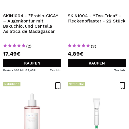
ICH MÖCHTE MICH
REGISTRIEREN
SKIN1004 - *Probio-CICA*
SKIN1004 - *Tea-Trica* -
– Augenkontur mit
Fleckenpflaster - 22 Stück
Durch die Erstellung eines Kontos bei Maquillalia.de
Bakuchiol und Centella
können Sie Ihre Einkäufe schnell tätigen, den Status Ihrer
Asiatica de Madagascar
Bestellungen überprüfen und Ihre bisherigen Vorgänge
einsehen.
(2)
(3)
17,49€
4,89€
BENUTZERKONTO ERSTELLEN
KAUFEN
KAUFEN
Preis x 100 Ml: 87,45€
Tax Inb.
Tax Inb.
Natürliche
Natürliche