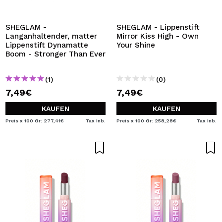
ICH MÖCHTE MICH
REGISTRIEREN
SHEGLAM -
SHEGLAM - Lippenstift
Langanhaltender, matter
Mirror Kiss High - Own
Durch die Erstellung eines Kontos bei Maquillalia.de
Lippenstift Dynamatte
Your Shine
können Sie Ihre Einkäufe schnell tätigen, den Status Ihrer
Boom - Stronger Than Ever
Bestellungen überprüfen und Ihre bisherigen Vorgänge
einsehen.
(1)
(0)
7,49€
7,49€
BENUTZERKONTO ERSTELLEN
KAUFEN
KAUFEN
Preis x 100 Gr: 277,41€
Tax Inb.
Preis x 100 Gr: 258,28€
Tax Inb.