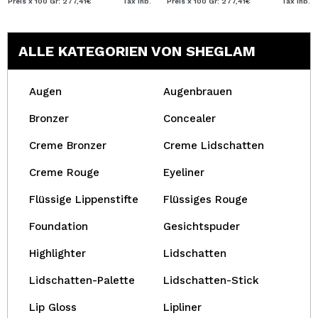
Preis x 100 Gr: 277,41€
Tax Inb.
Preis x 100 Gr: 277,41€
Tax Inb.
ALLE KATEGORIEN VON SHEGLAM
Augen
Augenbrauen
Bronzer
Concealer
Creme Bronzer
Creme Lidschatten
Creme Rouge
Eyeliner
Flüssige Lippenstifte
Flüssiges Rouge
Foundation
Gesichtspuder
Highlighter
Lidschatten
Lidschatten-Palette
Lidschatten-Stick
Lip Gloss
Lipliner