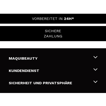
VORBEREITET IN
24H*
SICHERE
ZAHLUNG
MAQUIBEAUTY
Über uns
KUNDENDIENST
Beschäftigung
Liefer- und Versandkosten
SICHERHEIT UND PRIVATSPHÄRE
Geschenkkarten
Widerruf / Rücksendungen
Bedingungen und Datenschutz
NÜTZLICHE LINKS
Zahlung
Datenschutzrichtlinie
Kontakt