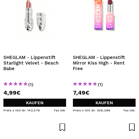
SHEGLAM - Lippenstift
SHEGLAM - Lippenstift
Starlight Velvet - Beach
Mirror Kiss High - Rent
Babe
Free
(1)
(1)
4,99€
7,49€
KAUFEN
KAUFEN
Preis x 100 Gr: 142,57€
Tax Inb.
Preis x 100 Gr: 258,28€
Tax Inb.