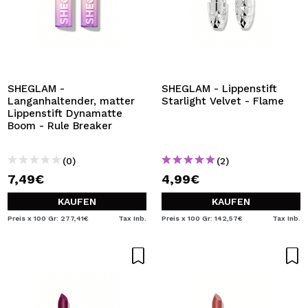
SHEGLAM -
SHEGLAM - Lippenstift
Langanhaltender, matter
Starlight Velvet - Flame
Lippenstift Dynamatte
Boom - Rule Breaker
(0)
(2)
7,49€
4,99€
KAUFEN
KAUFEN
Preis x 100 Gr: 277,41€
Tax Inb.
Preis x 100 Gr: 142,57€
Tax Inb.