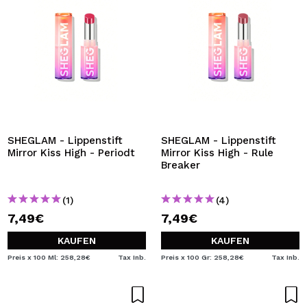
SHEGLAM - Lippenstift
SHEGLAM - Lippenstift
Mirror Kiss High - Periodt
Mirror Kiss High - Rule
Breaker
(1)
(4)
7,49€
7,49€
KAUFEN
KAUFEN
Preis x 100 Ml: 258,28€
Tax Inb.
Preis x 100 Gr: 258,28€
Tax Inb.