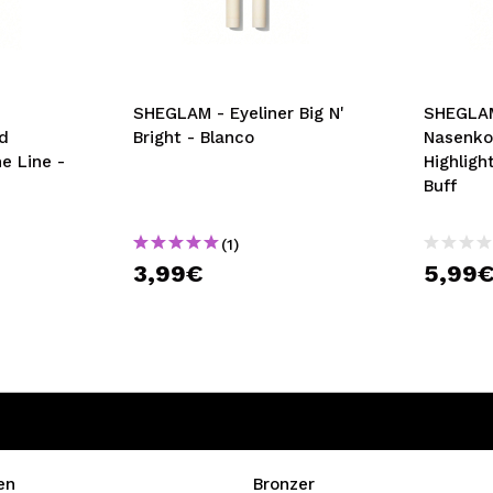
bisherigen Vorgänge ei
BE
SHEGLAM - Eyeliner Big N'
SHEGLA
d
Bright - Blanco
Nasenko
ne Line -
Highligh
Buff
(1)
3,99€
5,99
en
Bronzer