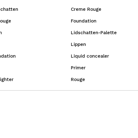
schatten
Creme Rouge
Rouge
Foundation
n
Lidschatten-Palette
Lippen
ndation
Liquid concealer
Primer
ighter
Rouge