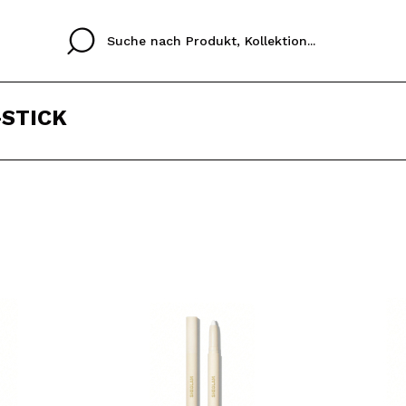
STICK
Cristina
Antonia
Ines
Ich habe hier kein K
SPRACHE
ez que
Buena experiencia
Muy bien
Spedizi
ICH M
ALEMAN
ESPAÑOL
eriencia
imballa
ajería.
elegan
REGIS
colori sc
Durch die Erstellung e
Einkäufe schnell tätig