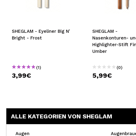
MAQUIFARMA
KOREA ZONE
TRAVEL SIZE
SHEGLAM - Eyeliner Big N'
SHEGLAM -
Bright - Frost
Nasenkonturen- un
NATURE
Highlighter-Stift Fi
Umber
SPECIALS
(1)
(0)
OUTLET
3,99€
5,99€
SIE SIND ZURÜCKGEKEHRT!
BALD VERFÜGBAR
BLOG
ALLE KATEGORIEN VON SHEGLAM
Augen
Augenbrau