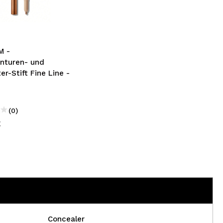
nsehen.
NUTZERKONTO ERSTELLEN
M -
nturen- und
ter-Stift Fine Line -
(0)
€
Concealer