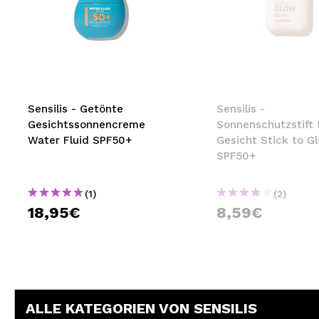
Sensilis - Getönte
Sensilis -
Gesichtssonnencreme
Sonnenschutzstift 
Water Fluid SPF50+
Gesicht Stick to G
SPF50+
(1)
(2)
18,95€
8,59€
ALLE KATEGORIEN VON SENSILIS