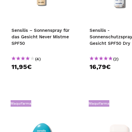
MAQUIFARMA
KOREA ZONE
TRAVEL SIZE
Sensilis – Sonnenspray für
Sensilis -
das Gesicht Never Mistme
Sonnenschutzspray
NATURE
SPF50
Gesicht SPF50 Dry
(4)
(2)
SPECIALS
11,95€
16,79€
OUTLET
SIE SIND ZURÜCKGEKEHRT!
BALD VERFÜGBAR
Maquifarma
Maquifarma
BLOG