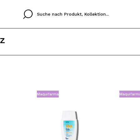
Z
Cristina
Antonia
Ines
Ich habe hier kein K
SPRACHE
ez que
Buena experiencia
Muy bien
Spedizi
ICH M
ALEMAN
ESPAÑOL
eriencia
imballa
Maquifarma
Maquifarm
ajería.
elegan
REGIS
colori sc
Durch die Erstellung e
Einkäufe schnell tätig