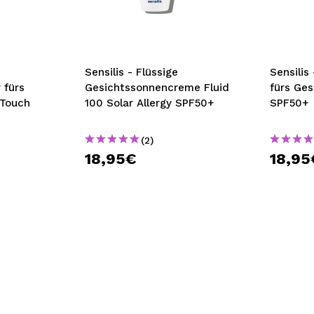
bisherigen Vorgänge ei
BE
Sensilis - Flüssige
Sensilis
 fürs
Gesichtssonnencreme Fluid
fürs Ges
 Touch
100 Solar Allergy SPF50+
SPF50+
(2)
18,95€
18,95