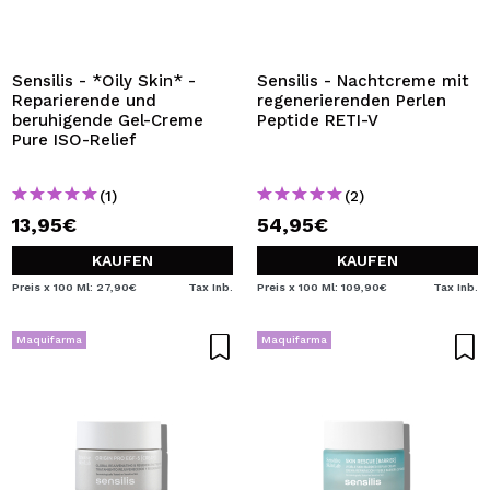
ICH MÖCHTE MICH
REGISTRIEREN
Durch die Erstellung eines Kontos bei Maquillalia.de
Sensilis - *Oily Skin* -
Sensilis - Nachtcreme mit
können Sie Ihre Einkäufe schnell tätigen, den Status Ihrer
Reparierende und
regenerierenden Perlen
Bestellungen überprüfen und Ihre bisherigen Vorgänge
beruhigende Gel-Creme
Peptide RETI-V
einsehen.
Pure ISO-Relief
(1)
(2)
BENUTZERKONTO ERSTELLEN
13,95€
54,95€
KAUFEN
KAUFEN
Preis x 100 Ml: 27,90€
Tax Inb.
Preis x 100 Ml: 109,90€
Tax Inb.
Maquifarma
Maquifarma