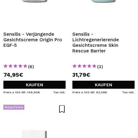
Sensilis - Verjüngende
Sensilis -
Gesichtscreme Origin Pro
Lichtregenerierende
EGF-5
Gesichtscreme Skin
Rescue Barrier
(6)
(3)
74,95€
31,79€
KAUFEN
KAUFEN
Preis x 100 Ml: 149,90€
Tax Inb.
Preis x 100 Ml: 63,58€
Tax Inb.
Maquifarma