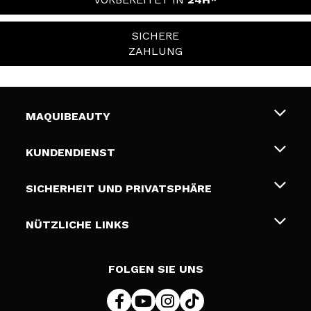
SICHERE
ZAHLUNG
MAQUIBEAUTY
Über uns
KUNDENDIENST
Beschäftigung
Liefer- und Versandkosten
SICHERHEIT UND PRIVATSPHÄRE
Geschenkkarten
Widerruf / Rücksendungen
Bedingungen und Datenschutz
NÜTZLICHE LINKS
Zahlung
Datenschutzrichtlinie
Kontakt
Cookies Policy
FOLGEN SIE UNS
Online Streitschlichtung (ODR)