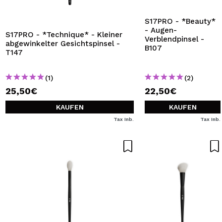
S17PRO - *Beauty*
- Augen-
S17PRO - *Technique* - Kleiner
Verblendpinsel -
abgewinkelter Gesichtspinsel -
B107
T147
(1)
(2)
25,50€
22,50€
KAUFEN
KAUFEN
Tax Inb.
Tax Inb.