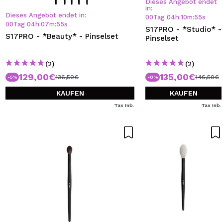
Dieses Angebot endet
in:
Dieses Angebot endet in:
00
Tag
04
h
:
10
m
:
55
s
00
Tag
04
h
:
07
m
:
55
s
S17PRO - *Studio* -
S17PRO - *Beauty* - Pinselset
Pinselset
(2)
(2)
129,00€
135,00€
136,50€
146,50€
-5%
-8%
KAUFEN
KAUFEN
Tax Inb.
Tax Inb.