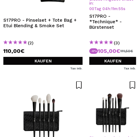
in:
00
Tag
04
h
:
11
m
:
55
s
S17PRO -
S17PRO - Pinselset + Tote Bag +
*Technique* -
Etui Blending & Smoke Set
Bürstenset
(2)
(3)
110,00€
105,00€
111,50€
-6%
KAUFEN
KAUFEN
Tax Inb.
Tax Inb.