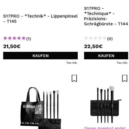
S17PRO -
*Technique* -
S17PRO - *Technik* - Lippenpinsel
Präzisions-
- T145
Schrägbürste - T144
(1)
(0)
21,50€
22,50€
KAUFEN
KAUFEN
Tax Inb.
Tax Inb.
Dieses Angebot endet