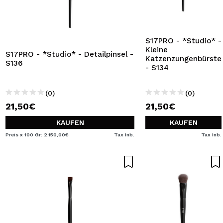
S17PRO - *Studio* -
Kleine
S17PRO - *Studio* - Detailpinsel -
Katzenzungenbürste
S136
- S134
(0)
(0)
21,50€
21,50€
KAUFEN
KAUFEN
Preis x 100 Gr: 2.150,00€
Tax Inb.
Tax Inb.