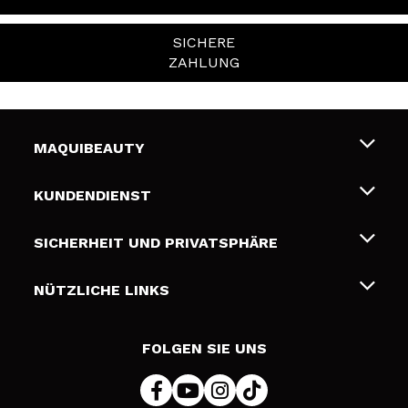
SICHERE
ZAHLUNG
MAQUIBEAUTY
Über uns
KUNDENDIENST
Beschäftigung
Liefer- und Versandkosten
SICHERHEIT UND PRIVATSPHÄRE
Geschenkkarten
Widerruf / Rücksendungen
Bedingungen und Datenschutz
NÜTZLICHE LINKS
Zahlung
Datenschutzrichtlinie
Kontakt
Cookies Policy
FOLGEN SIE UNS
Online Streitschlichtung (ODR)