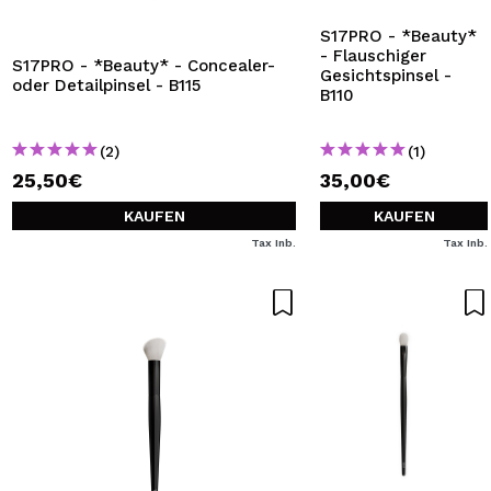
S17PRO - *Beauty*
- Flauschiger
S17PRO - *Beauty* - Concealer-
Gesichtspinsel -
oder Detailpinsel - B115
B110
(2)
(1)
25,50€
35,00€
KAUFEN
KAUFEN
Tax Inb.
Tax Inb.