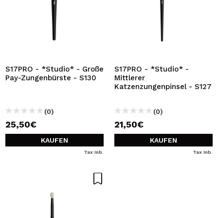
S17PRO - *Studio* - Große
S17PRO - *Studio* -
Pay-Zungenbürste - S130
Mittlerer
Katzenzungenpinsel - S127
(0)
(0)
25,50€
21,50€
KAUFEN
KAUFEN
Tax Inb.
Tax Inb.