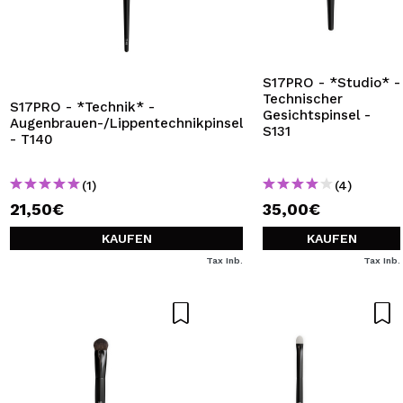
S17PRO - *Studio* -
Technischer
S17PRO - *Technik* -
Gesichtspinsel -
Augenbrauen-/Lippentechnikpinsel
S131
- T140
(1)
(4)
21,50€
35,00€
KAUFEN
KAUFEN
Tax Inb.
Tax Inb.