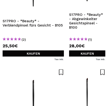
S17PRO - *Beauty*
- Abgewinkelter
S17PRO - *Beauty* -
Gesichtspinsel -
Verblendpinsel fürs Gesicht - B105
B100
(2)
(1)
25,50€
28,00€
KAUFEN
KAUFEN
Tax Inb.
Tax Inb.