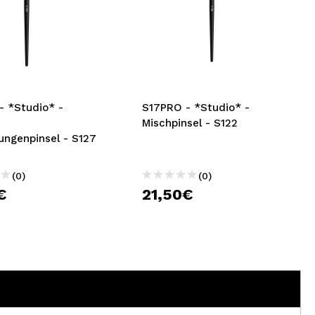
- *Studio* -
S17PRO - *Studio* -
r
Mischpinsel - S122
ungenpinsel - S127
(0)
(0)
€
21,50€