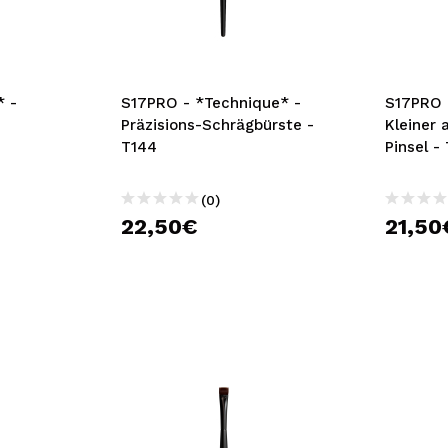
bisherigen Vorgänge ei
BE
* -
S17PRO - *Technique* -
S17PRO 
Präzisions-Schrägbürste -
Kleiner 
T144
Pinsel -
(0)
22,50€
21,50