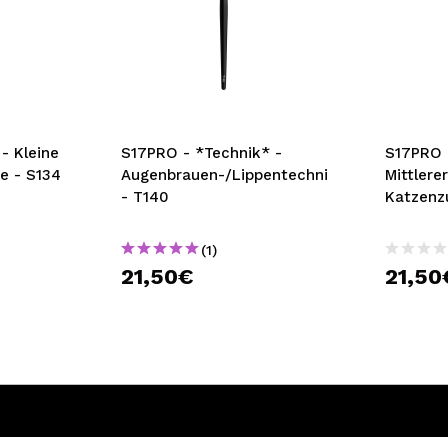
- Kleine
S17PRO - *Technik* -
S17PRO 
e - S134
Augenbrauen-/Lippentechnikpinsel
Mittlere
- T140
Katzenz
(1)
21,50€
21,50