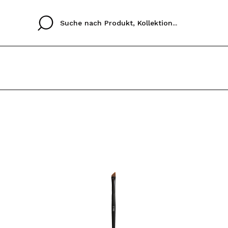
Cristina
Antonia
Ines
Ich habe hier kein K
SPRACHE
ez que
Buena experiencia
Muy bien
Spedizi
ICH M
ALEMAN
ESPAÑOL
eriencia
imballa
ajería.
elegan
REGIS
colori sc
Durch die Erstellung e
Einkäufe schnell tätig