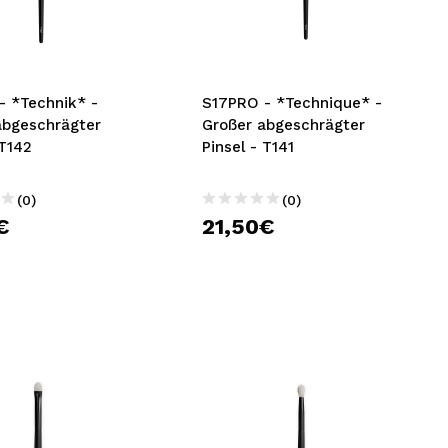
nsehen.
NUTZERKONTO ERSTELLEN
- *Technik* -
S17PRO - *Technique* -
abgeschrägter
Großer abgeschrägter
 T142
Pinsel - T141
(0)
(0)
€
21,50€