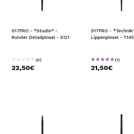
MAQUIFARMA
KOREA ZONE
TRAVEL SIZE
S17PRO - *Studio* -
S17PRO - *Technik
Runder Detailpinsel - S121
Lippenpinsel - T145
NATURE
(0)
(1)
SPECIALS
22,50€
21,50€
OUTLET
SIE SIND ZURÜCKGEKEHRT!
BALD VERFÜGBAR
BLOG