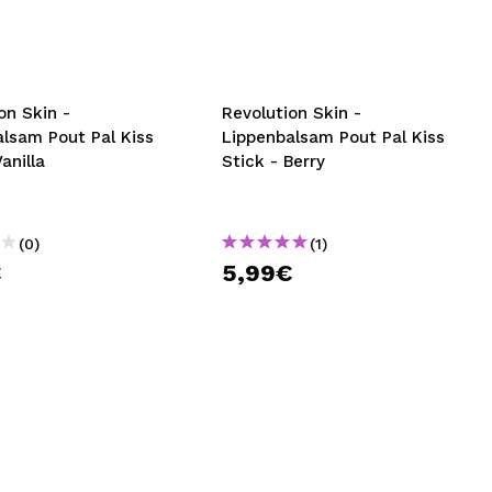
nsehen.
NUTZERKONTO ERSTELLEN
on Skin -
Revolution Skin -
lsam Pout Pal Kiss
Lippenbalsam Pout Pal Kiss
anilla
Stick - Berry
(0)
(1)
€
5,99€