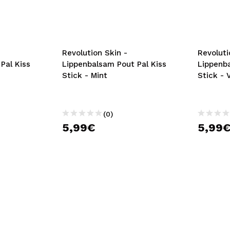
bisherigen Vorgänge ei
BE
Revolution Skin -
Revoluti
Pal Kiss
Lippenbalsam Pout Pal Kiss
Lippenba
Stick - Mint
Stick - V
(0)
5,99€
5,99