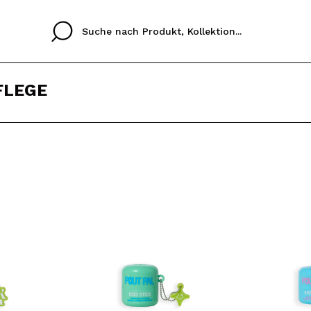
FLEGE
Cristina
Antonia
Ines
Ich habe hier kein K
SPRACHE
ez que
Buena experiencia
Muy bien
Spedizi
ICH M
ALEMAN
ESPAÑOL
eriencia
imballa
ajería.
elegan
REGIS
colori sc
Durch die Erstellung e
Einkäufe schnell tätig