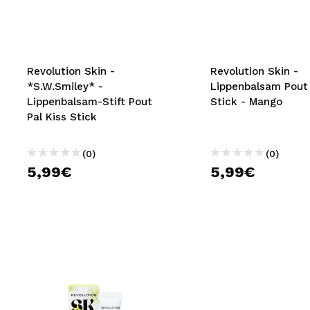
MAQUIFARMA
KOREA ZONE
TRAVEL SIZE
Revolution Skin -
Revolution Skin -
*S.W.Smiley* -
Lippenbalsam Pout 
NATURE
Lippenbalsam-Stift Pout
Stick - Mango
Pal Kiss Stick
SPECIALS
(0)
(0)
OUTLET
5,99€
5,99€
SIE SIND ZURÜCKGEKEHRT!
BALD VERFÜGBAR
BLOG