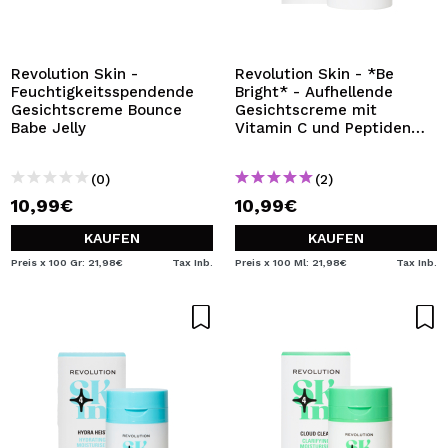
ICH MÖCHTE MICH
REGISTRIEREN
Durch die Erstellung eines Kontos bei Maquillalia.de
Revolution Skin -
Revolution Skin - *Be
können Sie Ihre Einkäufe schnell tätigen, den Status Ihrer
Feuchtigkeitsspendende
Bright* - Aufhellende
Bestellungen überprüfen und Ihre bisherigen Vorgänge
Gesichtscreme Bounce
Gesichtscreme mit
einsehen.
Babe Jelly
Vitamin C und Peptiden
Lustre Lights
(0)
(2)
BENUTZERKONTO ERSTELLEN
10,99€
10,99€
KAUFEN
KAUFEN
Preis x 100 Gr: 21,98€
Tax Inb.
Preis x 100 Ml: 21,98€
Tax Inb.