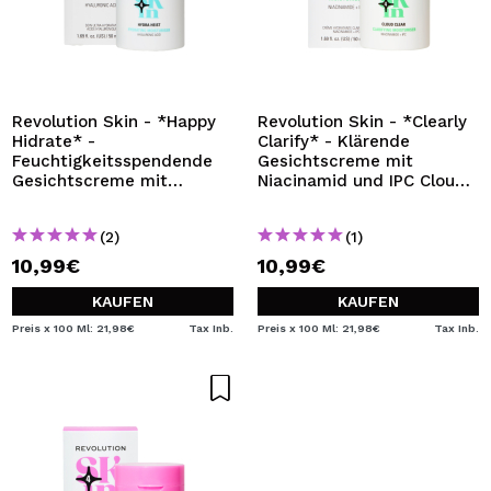
Revolution Skin - *Happy
Revolution Skin - *Clearly
Hidrate* -
Clarify* - Klärende
Feuchtigkeitsspendende
Gesichtscreme mit
Gesichtscreme mit
Niacinamid und IPC Cloud
Hyaluronsäure Hydra Heist
Clear
(2)
(1)
10,99€
10,99€
KAUFEN
KAUFEN
Preis x 100 Ml: 21,98€
Tax Inb.
Preis x 100 Ml: 21,98€
Tax Inb.