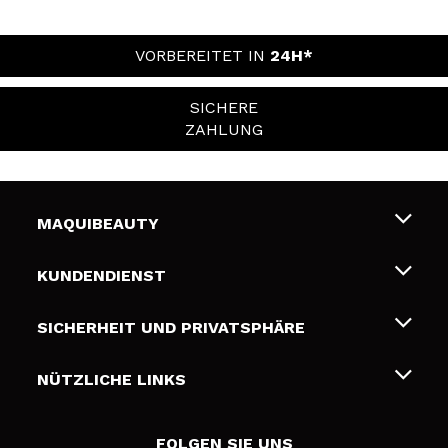
VORBEREITET IN
24H*
SICHERE
ZAHLUNG
MAQUIBEAUTY
Über uns
KUNDENDIENST
Beschäftigung
Liefer- und Versandkosten
SICHERHEIT UND PRIVATSPHÄRE
Geschenkkarten
Widerruf / Rücksendungen
Bedingungen und Datenschutz
NÜTZLICHE LINKS
Zahlung
Datenschutzrichtlinie
Kontakt
Cookies Policy
FOLGEN SIE UNS