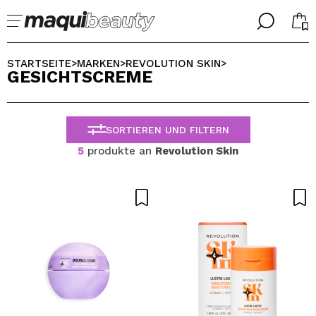
╳
╳
WÄHLE DEINE SPRACHE
STARTSEITE
MARKEN
REVOLUTION SKIN
>
>
>
GESICHTSCREME
Ich bin bereits #maquilover, ich habe ein Konto
WILLKOMMEN!
ALEMAN
ESPAÑOL
SORTIEREN UND FILTERN
ENGLISH
FRANCES
5
produkte an
Revolution Skin
ITALIANO
PORTUGUESE
Passwort vergessen?
Ich habe hier kein Konto