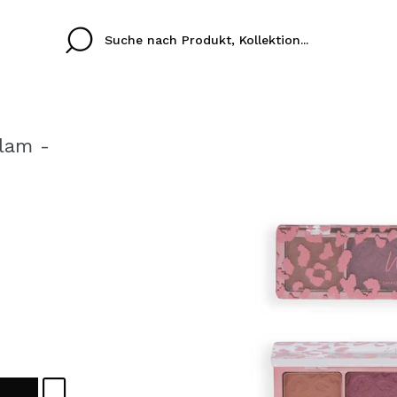
lam -
Cristina
Antonia
Ines
Ich habe hier kein K
SPRACHE
ez que
Buena experiencia
Muy bien
Spedizi
ICH M
ALEMAN
ESPAÑOL
eriencia
imballa
ajería.
elegan
REGIS
colori sc
Durch die Erstellung e
Einkäufe schnell tätig