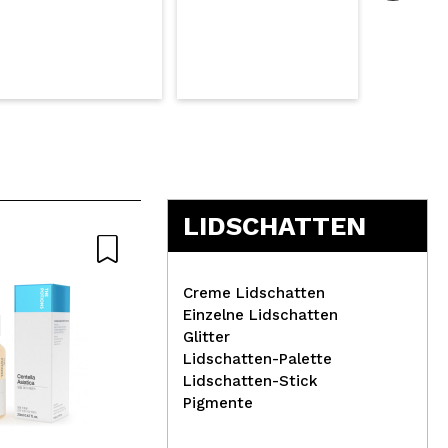
LIDSCHATTEN
Creme Lidschatten
Einzelne Lidschatten
Glitter
Lidschatten-Palette
IDC Institute -
Tec
Lidschatten-Stick
Lippenbalsam-Duo -
Con
Pigmente
Intensive Hydration
Scu