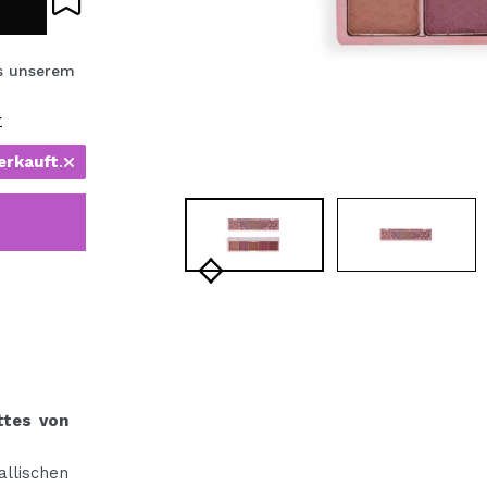
bisherigen Vorgänge ei
s unserem
BE
r
erkauft
.
ttes von
llischen