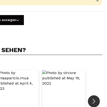
n anzeigen
N SEHEN?
5