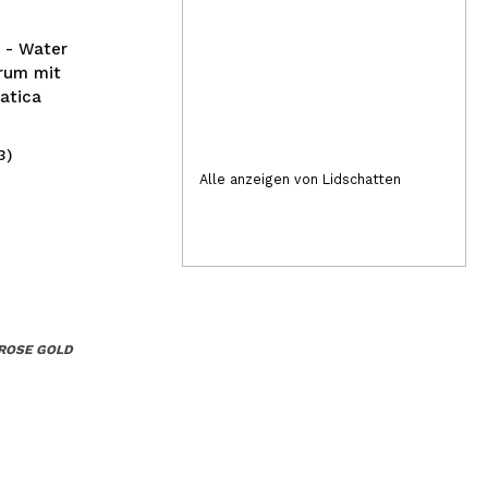
 - Water
rum mit
iatica
3)
(5)
1,00€
2,
Alle anzeigen von Lidschatten
 ROSE GOLD