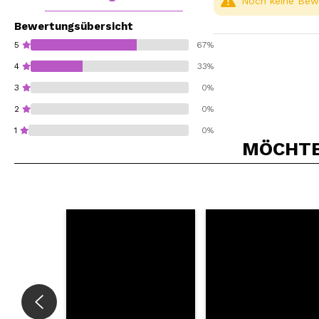
Noch keine Bewe
Bewertungsübersicht
5
67%
4
33%
3
0%
2
0%
1
0%
MÖCHTEN
Würden Sie diesen 
SEN