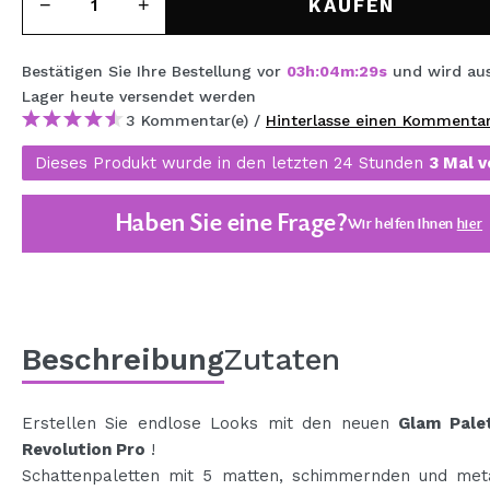
KAUFEN
MAQUIFARMA
KOREA ZONE
Bestätigen Sie Ihre Bestellung vor
03
h
:
04
m
:
28
s
und wird au
Lager
heute
versendet werden
TRAVEL SIZE
3 Kommentar(e) /
Hinterlasse einen Kommenta
NATURE
Dieses Produkt wurde in den letzten 24 Stunden
3 Mal v
Haben Sie eine Frage?
SPECIALS
Wir helfen Ihnen
hier
OUTLET
SIE SIND ZURÜCKGEKEHRT!
BALD VERFÜGBAR
Beschreibung
Zutaten
BLOG
Erstellen Sie endlose Looks mit den neuen
Glam Pale
Revolution Pro
!
Schattenpaletten mit 5 matten, schimmernden und meta