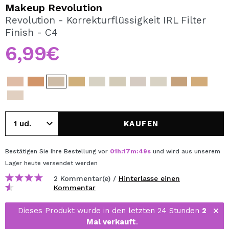
ICH MÖCHTE MICH
Makeup Revolution
REGISTRIEREN
Revolution - Korrekturflüssigkeit IRL Filter
Finish - C4
Durch die Erstellung eines Kontos bei Maquillalia.de
können Sie Ihre Einkäufe schnell tätigen, den Status Ihrer
6,99€
Bestellungen überprüfen und Ihre bisherigen Vorgänge
einsehen.
BENUTZERKONTO ERSTELLEN
KAUFEN
Bestätigen Sie Ihre Bestellung vor
01
h
:
17
m
:
49
s
und wird aus unserem
Lager
heute
versendet werden
2 Kommentar(e) /
Hinterlasse einen
Kommentar
Dieses Produkt wurde in den letzten 24 Stunden
2
Mal verkauft
.