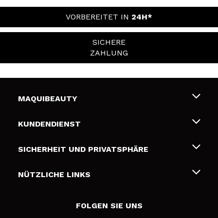
VORBEREITET IN
24H*
SICHERE
ZAHLUNG
MAQUIBEAUTY
Über uns
KUNDENDIENST
Beschäftigung
Liefer- und Versandkosten
SICHERHEIT UND PRIVATSPHÄRE
Geschenkkarten
Widerruf / Rücksendungen
Bedingungen und Datenschutz
NÜTZLICHE LINKS
Zahlung
Datenschutzrichtlinie
Kontakt
Cookies Policy
FOLGEN SIE UNS
Online Streitschlichtung (ODR)