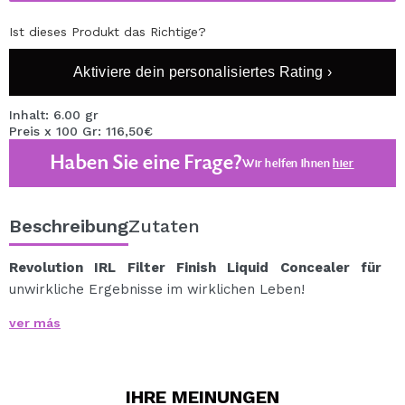
Ist dieses Produkt das Richtige?
Aktiviere dein personalisiertes Rating ›
Inhalt: 6.00 gr
Preis x 100 Gr: 116,50€
Haben Sie eine Frage?
Wir helfen Ihnen
hier
Beschreibung
Zutaten
Revolution IRL Filter Finish Liquid Concealer für
unwirkliche Ergebnisse im wirklichen Leben!
Ein sofortiger Concealer mit hoher Deckkraft, perfekt
ver más
zum Abdecken von Hautunreinheiten, Augenringen und
feinen Linien für 16 Stunden.
Dieser IRL Filter Finish Concealer hat eine ultra-
IHRE
MEINUNGEN
aufbaubare, vollständig deckende Formel mit einem