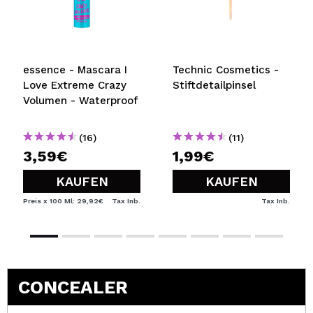
essence - Mascara I
Technic Cosmetics -
Love Extreme Crazy
Stiftdetailpinsel
Volumen - Waterproof
(16)
(11)
3,59€
1,99€
KAUFEN
KAUFEN
Preis x 100 Ml: 29,92€
Tax Inb.
Tax Inb.
CONCEALER