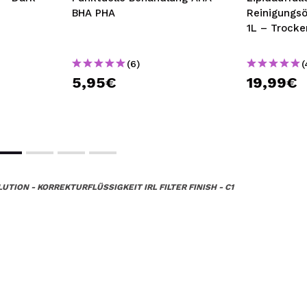
BHA PHA
Reinigungsö
1L – Trock
empfindlich
(6)
(
5,95€
19,99€
UTION - KORREKTURFLÜSSIGKEIT IRL FILTER FINISH - C1