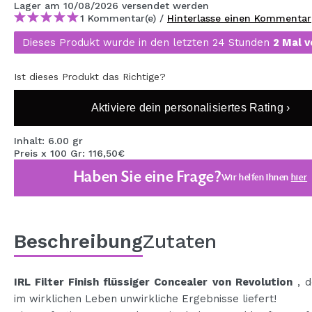
Lager
am 10/08/2026
versendet werden
MAQUIFARMA
1 Kommentar(e) /
Hinterlasse einen Kommentar
KOREA ZONE
Dieses Produkt wurde in den letzten 24 Stunden
2 Mal v
TRAVEL SIZE
Ist dieses Produkt das Richtige?
NATURE
Aktiviere dein personalisiertes Rating ›
Inhalt: 6.00 gr
SPECIALS
Preis x 100 Gr: 116,50€
OUTLET
Haben Sie eine Frage?
Wir helfen Ihnen
hier
SIE SIND ZURÜCKGEKEHRT!
BALD VERFÜGBAR
Beschreibung
Zutaten
BLOG
IRL Filter Finish flüssiger Concealer von Revolution
, d
im wirklichen Leben unwirkliche Ergebnisse liefert!