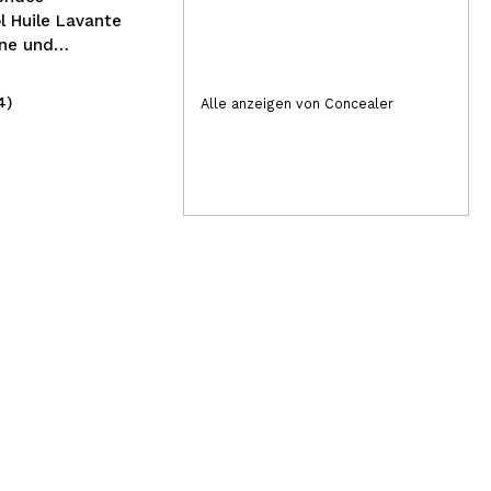
l Huile Lavante
ene und
e Haut
4)
(1)
Alle anzeigen von Concealer
2,99€
6,