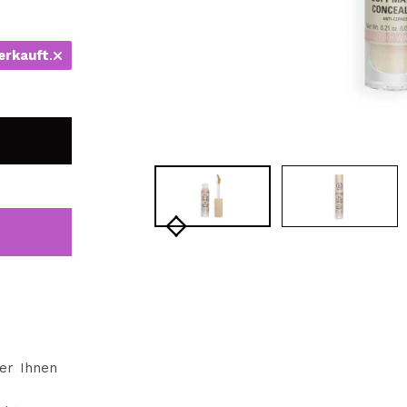
bisherigen Vorgänge ei
erkauft
.
BE
er Ihnen