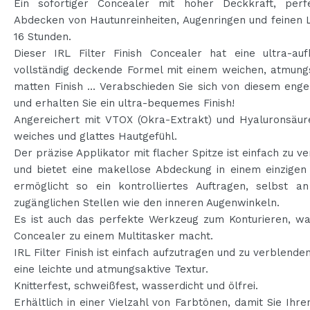
Ein sofortiger Concealer mit hoher Deckkraft, per
Abdecken von Hautunreinheiten, Augenringen und feinen L
16 Stunden.
Dieser IRL Filter Finish Concealer hat eine ultra-auf
vollständig deckende Formel mit einem weichen, atmungs
matten Finish ... Verabschieden Sie sich von diesem eng
und erhalten Sie ein ultra-bequemes Finish!
Angereichert mit VTOX (Okra-Extrakt) und Hyaluronsäure
weiches und glattes Hautgefühl.
Der präzise Applikator mit flacher Spitze ist einfach zu 
und bietet eine makellose Abdeckung in einem einzigen
ermöglicht so ein kontrolliertes Auftragen, selbst a
zugänglichen Stellen wie den inneren Augenwinkeln.
Es ist auch das perfekte Werkzeug zum Konturieren, wa
Concealer zu einem Multitasker macht.​
IRL Filter Finish ist einfach aufzutragen und zu verblende
eine leichte und atmungsaktive Textur.
Knitterfest, schweißfest, wasserdicht und ölfrei.
Erhältlich in einer Vielzahl von Farbtönen, damit Sie Ihre