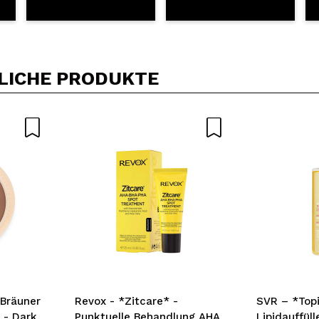
LICHE PRODUKTE
-Bräuner
Revox - *Zitcare* -
SVR – *Topi
 - Dark
Punktuelle Behandlung AHA
Lipidauffül