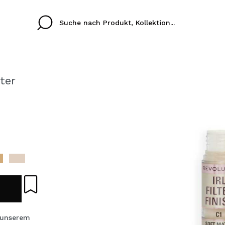
ter
Cristina
Antonia
Ines
Ich habe hier kein K
SPRACHE
ez que
Buena experiencia
Muy bien
Spedizi
ICH M
ALEMAN
ESPAÑOL
eriencia
imballa
ajería.
elegan
REGIS
colori sc
Durch die Erstellung e
 unserem
Einkäufe schnell tätig