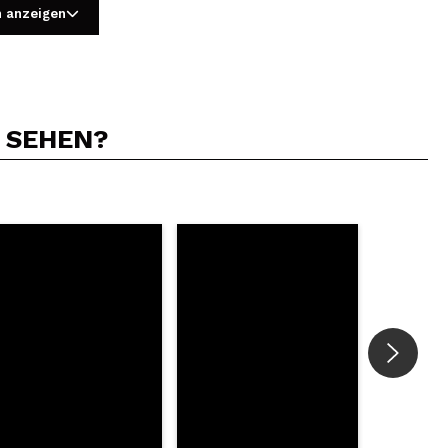
n anzeigen
N SEHEN?
5