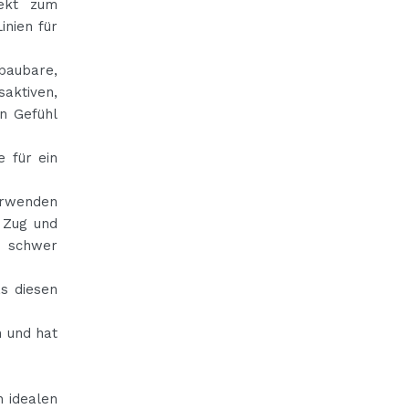
fekt zum
inien für
baubare,
aktiven,
en Gefühl
 für ein
verwenden
 Zug und
n schwer
s diesen
n und hat
n idealen