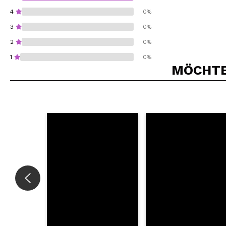
4
0%
3
0%
2
0%
1
0%
MÖCHTEN
Würden Sie diesen 
SEN