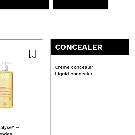
CONCEALER
Creme concealer
Liquid concealer
Hea
Sec
W7 - *Oh So Sensitive* -
Hypoallergener Concealer -
2: Fair Neutral
alyse* –
lendes