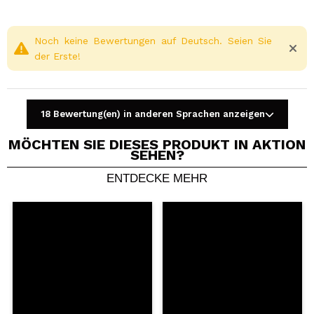
Noch keine Bewertungen auf Deutsch. Seien Sie
der Erste!
18 Bewertung(en) in anderen Sprachen anzeigen
MÖCHTEN SIE DIESES PRODUKT IN AKTION
SEHEN?
ENTDECKE MEHR
Ein Video oder Foto teilen
Dein Video könnte das erste sein. Stell es dir vor...
Würden Sie diesen Kauf empfehlen?
Ja
Nein
5/5
SENDEN