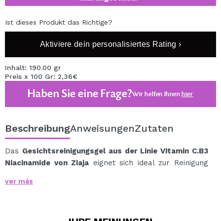
Ist dieses Produkt das Richtige?
Aktiviere dein personalisiertes Rating ›
Inhalt: 190.00 gr
Preis x 100 Gr: 2,36€
Haben Sie eine Frage?
Wir helfen Ihnen
hier
Beschreibung
Anweisungen
Zutaten
Das
Gesichtsreinigungsgel aus der Linie Vitamin C.B3
Niacinamide von Ziaja
eignet sich ideal zur Reinigung
der Gesichtshaut und ist für alle Hauttypen geeignet.
ver más
Dieses Gel hilft bei der Reinigung, spendet der Haut
Feuchtigkeit, entfernt Unreinheiten und befreit die
Poren.