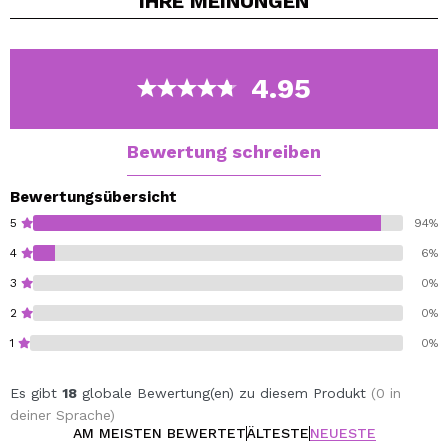
IHRE
MEINUNGEN
Dieses Multivitamin enthält 96 % Inhaltsstoffe
natürlichen Ursprungs.
Vegan.
4.95
Bewertung schreiben
Bewertungsübersicht
5
94%
4
6%
3
0%
2
0%
1
0%
Es gibt
18
globale Bewertung(en) zu diesem Produkt
(0 in
deiner Sprache)
AM MEISTEN BEWERTET
ÄLTESTE
NEUESTE