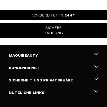
VORBEREITET IN
24H*
SICHERE
ZAHLUNG
MAQUIBEAUTY
Über uns
KUNDENDIENST
Beschäftigung
Liefer- und Versandkosten
SICHERHEIT UND PRIVATSPHÄRE
Geschenkkarten
Widerruf / Rücksendungen
Bedingungen und Datenschutz
NÜTZLICHE LINKS
Zahlung
Datenschutzrichtlinie
Kontakt
Cookies Policy