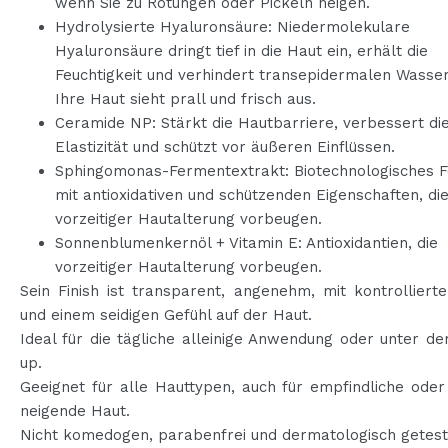
wenn Sie zu Rötungen oder Pickeln neigen.
Hydrolysierte Hyaluronsäure: Niedermolekulare
Hyaluronsäure dringt tief in die Haut ein, erhält die
Feuchtigkeit und verhindert transepidermalen Wasser
Ihre Haut sieht prall und frisch aus.
Ceramide NP: Stärkt die Hautbarriere, verbessert di
Elastizität und schützt vor äußeren Einflüssen.
Sphingomonas-Fermentextrakt: Biotechnologisches 
mit antioxidativen und schützenden Eigenschaften, di
vorzeitiger Hautalterung vorbeugen.
Sonnenblumenkernöl + Vitamin E: Antioxidantien, die
vorzeitiger Hautalterung vorbeugen.
Sein Finish ist transparent, angenehm, mit kontrollier
und einem seidigen Gefühl auf der Haut.
Ideal für die tägliche alleinige Anwendung oder unter 
up.
Geeignet für alle Hauttypen, auch für empfindliche ode
neigende Haut.
Nicht komedogen, parabenfrei und dermatologisch getest