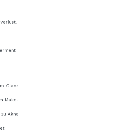
verlust.
e
Ferment
e
tem Glanz
dem Make-
r zu Akne
et.