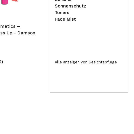
Sonnenschutz
Toners
Face Mist
smetics –
oss Up - Damson
2)
(30)
Alle anzeigen von Gesichtspflege
2,99€
28