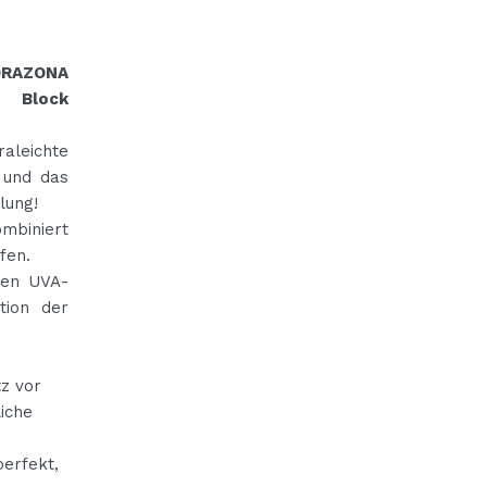
ORAZONA
 Block
aleichte
 und das
lung!
mbiniert
fen.
gen UVA-
tion der
tz vor
liche
perfekt,