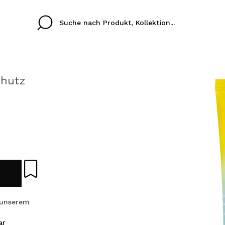
hutz
Cristina
Antonia
Ines
Ich habe hier kein K
SPRACHE
ez que
Buena experiencia
Muy bien
Spedizi
ICH M
ALEMAN
ESPAÑOL
eriencia
imballa
ajería.
elegan
REGIS
colori sc
 unserem
Durch die Erstellung e
Einkäufe schnell tätig
ar