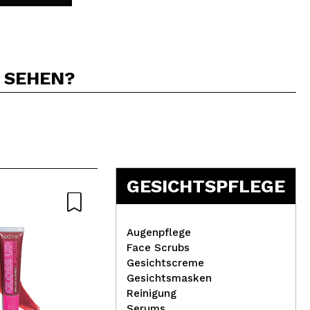
N SEHEN?
5
GESICHTSPFLEGE
Augenpflege
Face Scrubs
Gesichtscreme
Technic Cosmetics -
Gesichtsmasken
Mascara Go All Out
Dan
Reinigung
Col
Serums