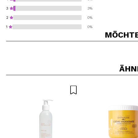
3
3%
2
0%
1
0%
MÖCHTEN
Würden Sie diesen 
ÄHN
SEN