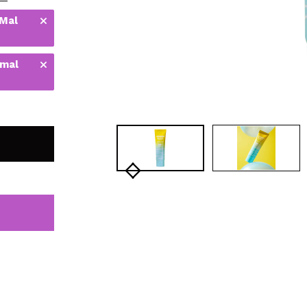
bisherigen Vorgänge ei
 Mal
 mal
BE