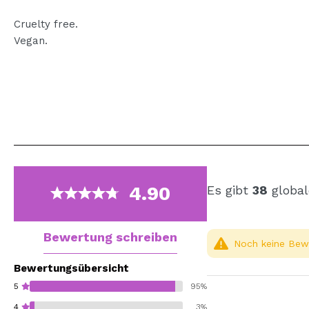
Cruelty free.
Vegan.
4.90
Es gibt
38
global
Bewertung schreiben
Noch keine Bewe
Bewertungsübersicht
5
95%
4
3%