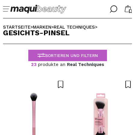
╳
╳
WÄHLE DEINE SPRACHE
STARTSEITE
MARKEN
REAL TECHNIQUES
>
>
>
GESICHTS-PINSEL
Ich bin bereits #maquilover, ich habe ein Konto
WILLKOMMEN!
ALEMAN
ESPAÑOL
SORTIEREN UND FILTERN
ENGLISH
FRANCES
23
produkte an
Real Techniques
ITALIANO
PORTUGUESE
Passwort vergessen?
Ich habe hier kein Konto