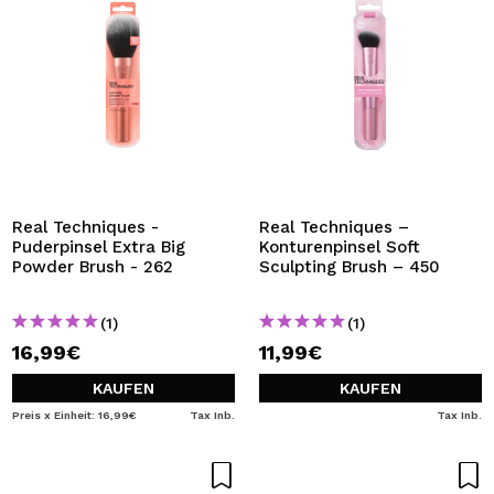
Real Techniques -
Real Techniques –
Puderpinsel Extra Big
Konturenpinsel Soft
Powder Brush - 262
Sculpting Brush – 450
(1)
(1)
16,99€
11,99€
KAUFEN
KAUFEN
Preis x Einheit: 16,99€
Tax Inb.
Tax Inb.