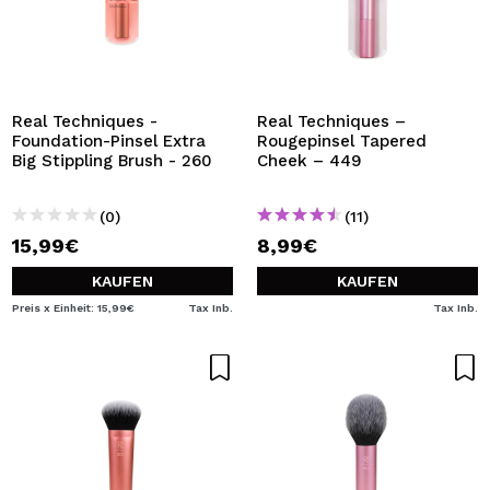
Real Techniques -
Real Techniques –
Foundation-Pinsel Extra
Rougepinsel Tapered
Big Stippling Brush - 260
Cheek – 449
(0)
(11)
15,99€
8,99€
KAUFEN
KAUFEN
Preis x Einheit: 15,99€
Tax Inb.
Tax Inb.