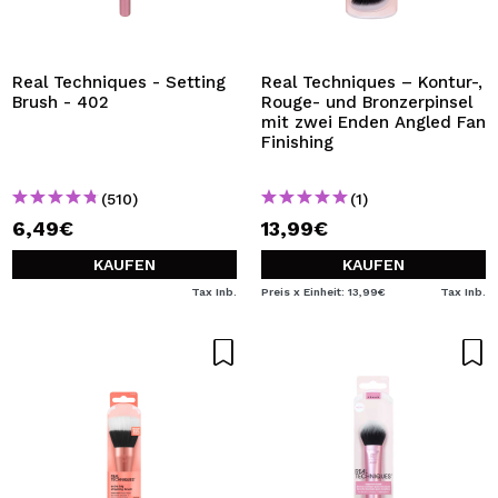
ICH MÖCHTE MICH
REGISTRIEREN
Durch die Erstellung eines Kontos bei Maquillalia.de
Real Techniques - Setting
Real Techniques – Kontur-,
können Sie Ihre Einkäufe schnell tätigen, den Status Ihrer
Brush - 402
Rouge- und Bronzerpinsel
Bestellungen überprüfen und Ihre bisherigen Vorgänge
mit zwei Enden Angled Fan
einsehen.
Finishing
(510)
(1)
BENUTZERKONTO ERSTELLEN
6,49€
13,99€
KAUFEN
KAUFEN
Tax Inb.
Preis x Einheit: 13,99€
Tax Inb.