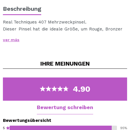
Beschreibung
Real Techniques 407 Mehrzweckpinsel.
Dieser Pinsel hat die ideale Größe, um Rouge, Bronzer
und Textmarker unterwegs problemlos aufzutragen.
ver más
Mit diesem Mehrzweckpinsel können Sie Ihrem Make-
up den letzten Schliff verleihen.
Größe: 10 x 4 cm
IHRE
MEINUNGEN
4.90
Bewertung schreiben
Bewertungsübersicht
5
95%