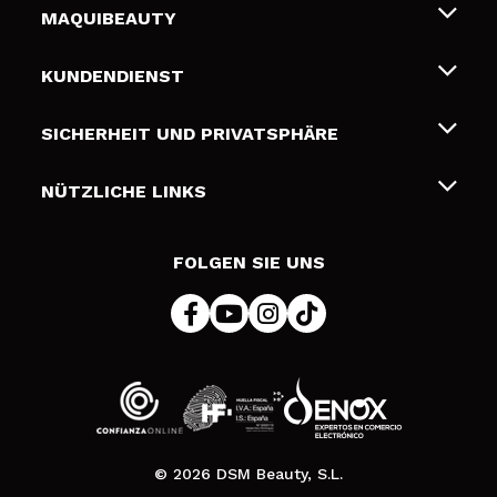
MAQUIBEAUTY
Über uns
KUNDENDIENST
Beschäftigung
Liefer- und Versandkosten
SICHERHEIT UND PRIVATSPHÄRE
Geschenkkarten
Widerruf / Rücksendungen
Bedingungen und Datenschutz
NÜTZLICHE LINKS
Zahlung
Datenschutzrichtlinie
Kontakt
Cookies Policy
FOLGEN SIE UNS
Online Streitschlichtung (ODR)
© 2026 DSM Beauty, S.L.