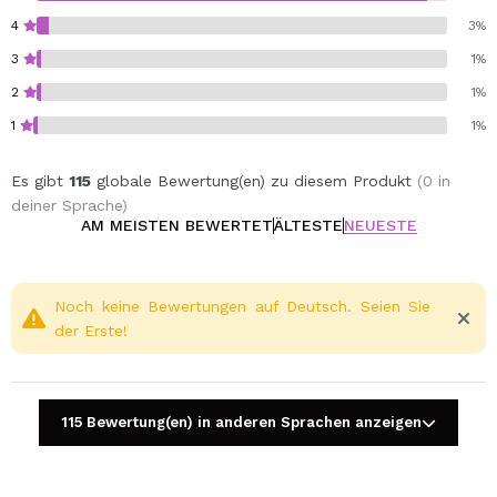
4
3%
3
1%
2
1%
1
1%
Es gibt
115
globale Bewertung(en) zu diesem Produkt
(0 in
deiner Sprache)
AM MEISTEN BEWERTET
ÄLTESTE
NEUESTE
Noch keine Bewertungen auf Deutsch. Seien Sie
der Erste!
115 Bewertung(en) in anderen Sprachen anzeigen