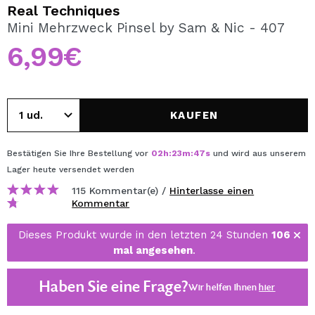
ICH MÖCHTE MICH
Real Techniques
REGISTRIEREN
Mini Mehrzweck Pinsel by Sam & Nic - 407
6,99€
Durch die Erstellung eines Kontos bei Maquillalia.de
können Sie Ihre Einkäufe schnell tätigen, den Status Ihrer
Bestellungen überprüfen und Ihre bisherigen Vorgänge
einsehen.
KAUFEN
BENUTZERKONTO ERSTELLEN
Bestätigen Sie Ihre Bestellung vor
02
h
:
23
m
:
46
s
und wird aus unserem
Lager
heute
versendet werden
115 Kommentar(e) /
Hinterlasse einen
Kommentar
Dieses Produkt wurde in den letzten 24 Stunden
106
mal angesehen
.
Haben Sie eine Frage?
Wir helfen Ihnen
hier